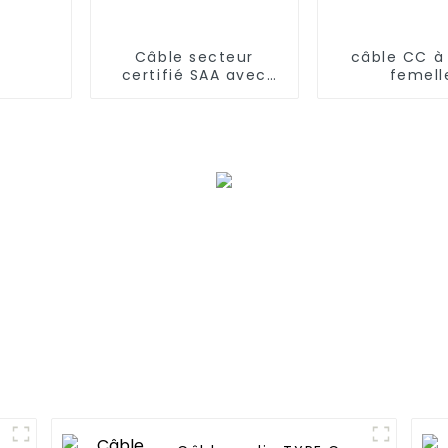
Câble secteur
câble CC à
certifié SAA avec
femell
fiche AU 3 broches
vers fiche C14