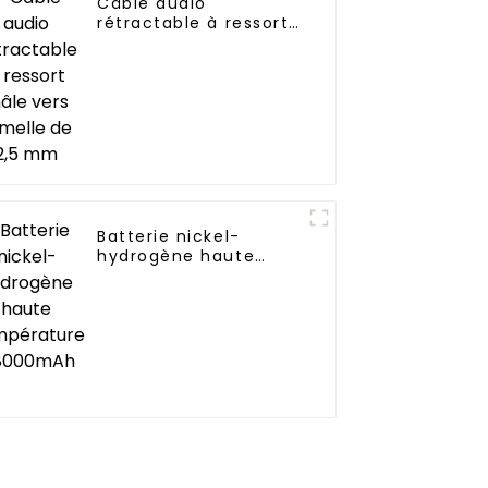
Câble audio
rétractable à ressort
mâle vers femelle de
2,5 mm
Batterie nickel-
hydrogène haute
température
D8000mAh