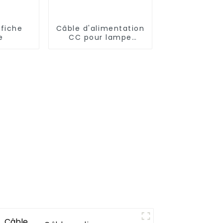
 fiche
Câble d'alimentation
e
CC pour lampe
tactile 1 à 2 prises