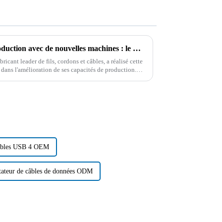
Améliorer l'efficacité de la production avec de nouvelles machines : le moteur de l'innovation chez Shenzhen Boying Energy Co., Ltd.
cant leader de fils, cordons et câbles, a réalisé cette
dans l'amélioration de ses capacités de production.
uvre de...
câbles USB 4 OEM
tateur de câbles de données ODM