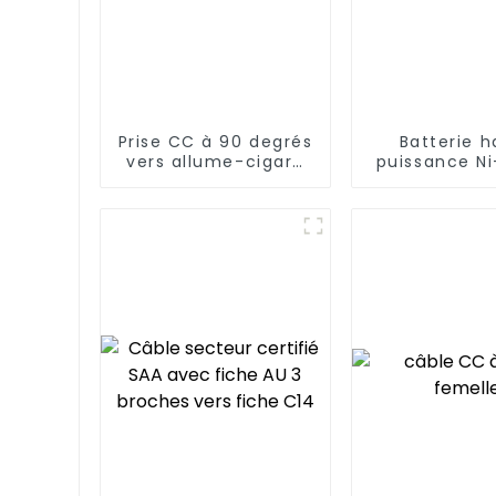
Prise CC à 90 degrés
Batterie 
vers allume-cigare
puissance Ni
de voiture
V SC3000