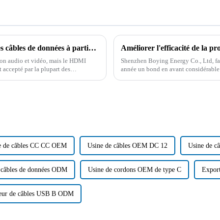
Les tendances futures du développement des câbles de données à partir des différences entre les câbles VGA et HDMI
on audio et vidéo, mais le HDMI
Shenzhen Boying Energy Co., Ltd, fabri
 accepté par la plupart des
année un bond en avant considérable 
Grâce à l'acquisition et à la mise en œ
e de câbles CC CC OEM
Usine de câbles OEM DC 12
Usine de 
e câbles de données ODM
Usine de cordons OEM de type C
Expor
seur de câbles USB B ODM