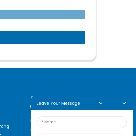
Demande En Ligne
Leave Your Message
Pour toute demande de
arong
renseignements sur nos
,