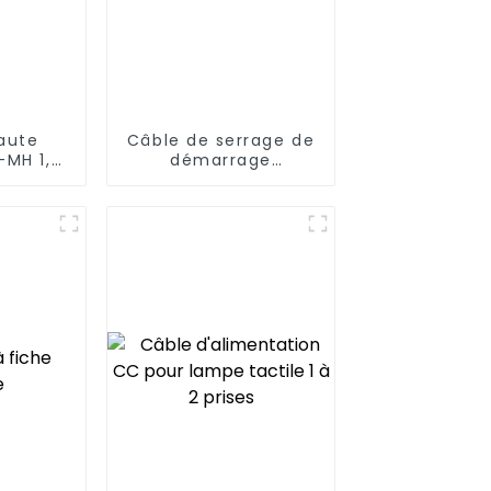
haute
Câble de serrage de
-MH 1,2
démarrage
 mAh
d'urgence de voiture