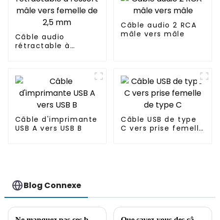
Câble audio 2 RCA
mâle vers mâle
Câble audio
rétractable à
ressort mâle vers
femelle de 2,5 mm
Câble d'imprimante
Câble USB de type
USB A vers USB B
C vers prise femelle
de type C
Blog Connexe
Ne manquez pas ces bons articles comme cadeau de Noël !
Que savez-vous des câbles ? Une compréhension approfondie des câbles !