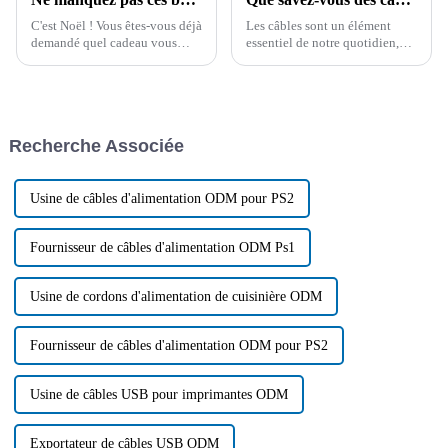
C'est Noël ! Vous êtes-vous déjà
Les câbles sont un élément
demandé quel cadeau vous
essentiel de notre quotidien,
offrir ? Voici nos
souvent négligé. Qu'il s'agisse
recommandations. Tous les
de recharger nos appareils ou
articles listés ci-dessous sont
d'alimenter nos maisons, ces
non seulement pratiques, mais
produits apparemment simples
aussi très jolis…
jouent un rôle essentiel dans le
Recherche Associée
maintien de la modernité...
Usine de câbles d'alimentation ODM pour PS2
Fournisseur de câbles d'alimentation ODM Ps1
Usine de cordons d'alimentation de cuisinière ODM
Fournisseur de câbles d'alimentation ODM pour PS2
Usine de câbles USB pour imprimantes ODM
Exportateur de câbles USB ODM