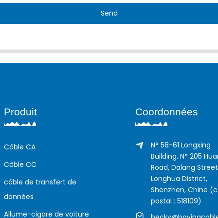
Send
Produit
Coordonnées
N° 58-61 Longxing
Câble CA
Building, N° 205 Hu
Câble CC
Road, Dalang Street
Longhua District,
câble de transfert de
Shenzhen, Chine (
données
postal : 518109)
Allume-cigare de voiture
becky@boyingcabl