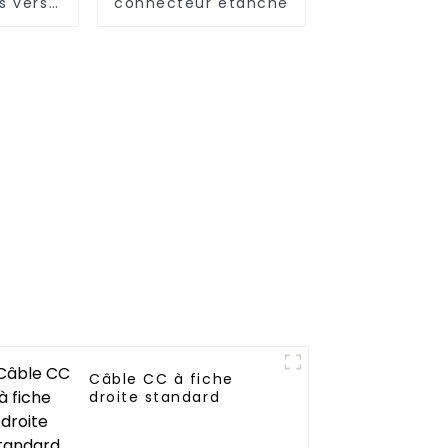
s vers
connecteur étanche
14
Câble CC à fiche
droite standard