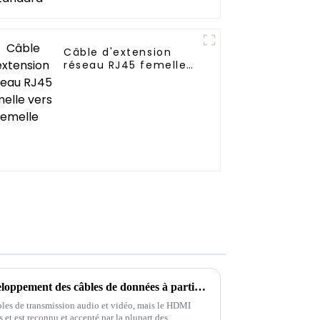
Câble d'extension
réseau RJ45 femelle
vers femelle
Les tendances futures du développement des câbles de données à partir des différences entre les câbles VGA et HDMI
les de transmission audio et vidéo, mais le HDMI
et est reconnu et accepté par la plupart des