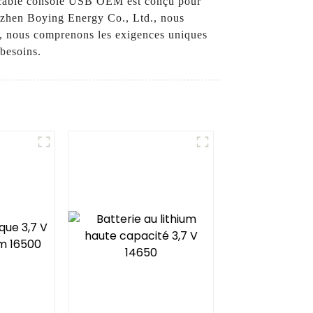
re câble console USB OEM est conçu pour
enzhen Boying Energy Co., Ltd., nous
D, nous comprenons les exigences uniques
 besoins.