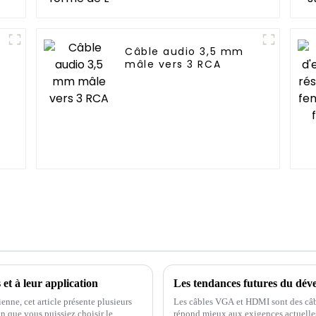
Câble audio 3,5 mm
mâle vers 3 RCA
et à leur application
enne, cet article présente plusieurs
Les câbles VGA et HDMI sont des câb
n que vous puissiez choisir le
répond mieux aux exigences actuelles 