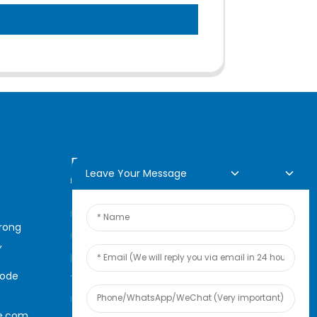
Demande En Ligne
Leave Your Message
Pour toute demande de
arong
renseignements sur nos
,
produits ou notre liste de prix,
code
veuillez nous laisser votre e-
mail et nous vous
e.com