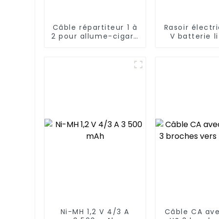
Câble répartiteur 1 à
Rasoir électr
2 pour allume-cigare
V batterie l
de voiture
16500
Ni-MH 1,2 V 4/3 A
Câble CA ave