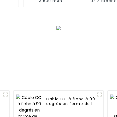
3 500 mAh
US 3 broche
prise C
Câble CC à fiche à 90
degrés en forme de L