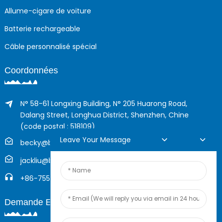
Allume-cigare de voiture
Batterie rechargeable
Câble personnalisé spécial
Coordonnées
N° 58-61 Longxing Building, N° 205 Huarong Road,
Dalang Street, Longhua District, Shenzhen, Chine
(code postal : 518109)
Leave Your Message
becky@boyingcable.com
jackliu@boyingcable.com
+86-755-21014277
Demande En Ligne