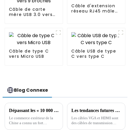
Câble d'extension
Câble de carte
réseau RJ45 mâle
mère USB 3.0 vers
vers femelle
USB 2.0 20 broches
vers 9 broches
Câble de type C
Câble USB de type
vers Micro USB
C vers type C
Blog Connexe
Dépassant les « 10 000 milliards », le taux de croissance du volume des importations et des exportations de la Chine au premier trimestre a atteint un nouveau sommet.
Les tendances futures du développement des câbles de données à partir des différences entre les câbles VGA et HDMI
Le commerce extérieur de la
Les câbles VGA et HDMI sont
Chine a connu un fort
des câbles de transmission
développement. Au premier
audio et vidéo, mais le HDMI