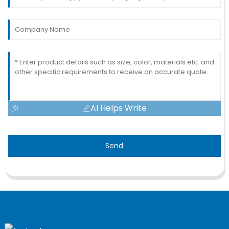
AI Helps Write
Send