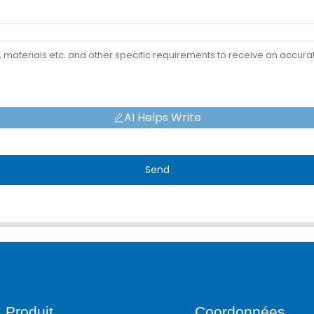
AI Helps Write
Send
Produit
Coordonnées