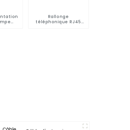
entation
Rallonge
ampe
téléphonique RJ45
 prises
mâle vers RJ11
femelle