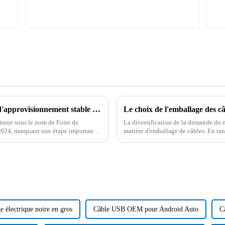
Profitez de la Foire de Canton : le système d'approvisionnement stable et les solutions de matières premières de Boying
nnue sous le nom de Foire de
La diversification de la demande du 
2024, marquant une étape importante
matière d'emballage de câbles. En tan
câbles CC, CA et de transmission d
e électrique noire en gros
Câble USB OEM pour Android Auto
C