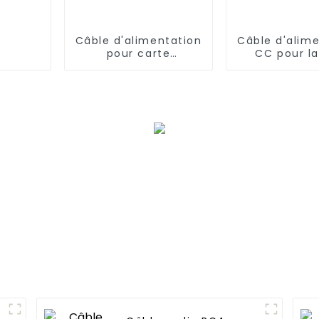
Câble d'alimentation
Câble d'alim
pour carte
CC pour l
graphique :
tactile 1 à 2
connecteur femelle
5557 6 broches vers
connecteur mâle
5557 8 broches