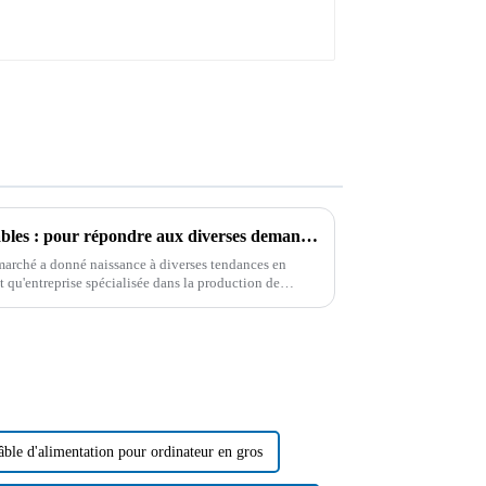
Le choix de l'emballage des câbles : pour répondre aux diverses demandes des consommateurs
marché a donné naissance à diverses tendances en
t qu'entreprise spécialisée dans la production de
e données…
âble d'alimentation pour ordinateur en gros