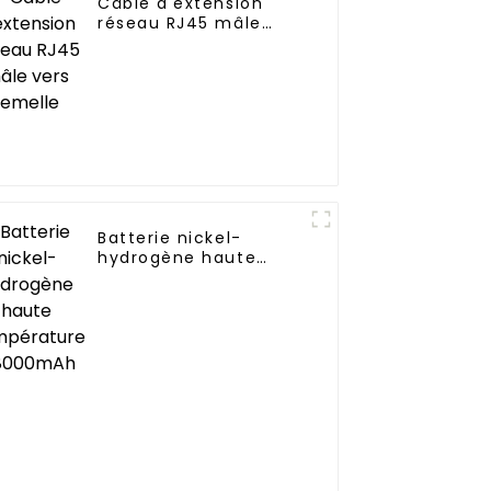
Câble d'extension
réseau RJ45 mâle
vers femelle
Batterie nickel-
hydrogène haute
température
D8000mAh