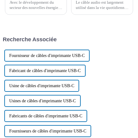
Avec le développement du
Le câble audio est largement
secteur des nouvelles énergies,
utilisé dans la vie quotidienne,
des véhicules électriques et des
cet article présente plusieurs
industries connexes, la
câbles audio courants et leur
demande en cuivre métallique
gamme d'applications, afin que
augmente de jour en jour.
vous puissiez choisir le produit
Cependant, les ressources et
le plus approprié après avoir
Recherche Associée
l'offre de cuivre sont limitées...
parfaitement compris...
Fournisseur de câbles d'imprimante USB-C
Fabricant de câbles d'imprimante USB-C
Usine de câbles d'imprimante USB-C
Usines de câbles d'imprimante USB-C
Fabricants de câbles d'imprimante USB-C
Fournisseurs de câbles d'imprimante USB-C