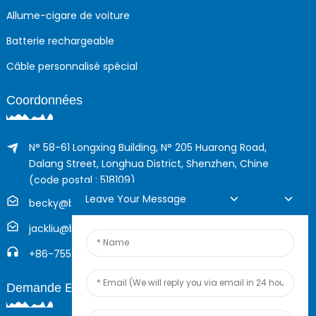
Allume-cigare de voiture
Batterie rechargeable
Câble personnalisé spécial
Coordonnées
N° 58-61 Longxing Building, N° 205 Huarong Road,
Dalang Street, Longhua District, Shenzhen, Chine
(code postal : 518109)
Leave Your Message
becky@boyingcable.com
jackliu@boyingcable.com
+86-755-21014277
Demande En Ligne