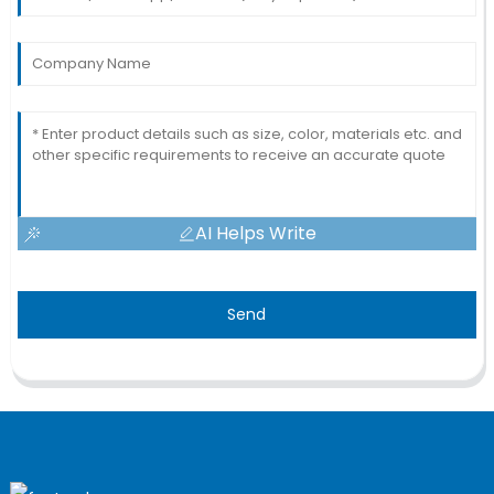
AI Helps Write
Send