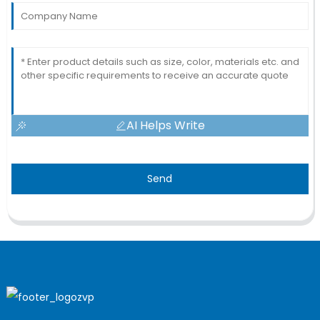
AI Helps Write
Send