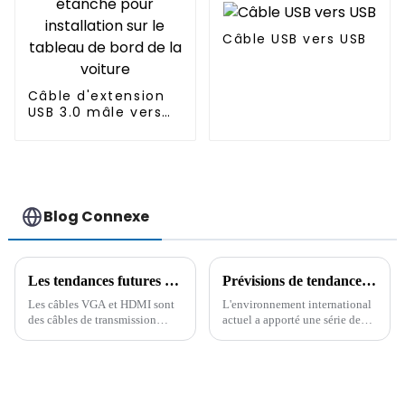
Câble USB vers USB
Câble d'extension
USB 3.0 mâle vers
femelle double port
étanche pour
installation sur le
tableau de bord de
la voiture
Blog Connexe
Les tendances futures du développement des câbles de données à partir des différences entre les câbles VGA et HDMI
Prévisions de tendance entre le noyau du câble et le connecteur
Les câbles VGA et HDMI sont
L'environnement international
des câbles de transmission
actuel a apporté une série de
audio et vidéo, mais le HDMI
défis à l'industrie des
répond mieux aux exigences
connecteurs, tandis que le
actuelles et est reconnu et
développement de nouvelles
accepté par la plupart des
technologies a créé de
consommateurs. À l'avenir, le
nouvelles opportunités pour le