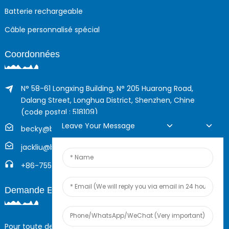
Batterie rechargeable
Câble personnalisé spécial
Coordonnées
N° 58-61 Longxing Building, N° 205 Huarong Road,
Dalang Street, Longhua District, Shenzhen, Chine
(code postal : 518109)
Leave Your Message
becky@boyingcable.com
jackliu@boyingcable.com
+86-755-21014277
Demande En Ligne
Pour toute demande de renseignements sur nos produits ou