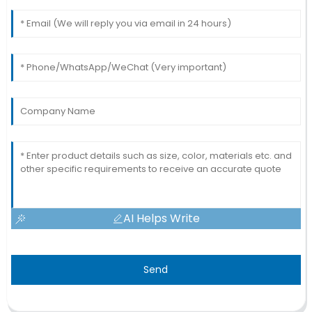
AI Helps Write
Send