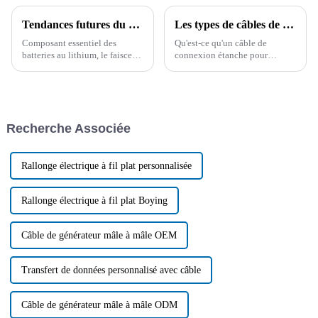
Tendances futures du développement du faisceau de câbles des batteries au lithium
Les types de câbles de connexion étanches pour produits d'éclairage et leur application
Composant essentiel des
Qu'est-ce qu'un câble de
batteries au lithium, le faisceau
connexion étanche pour
de câbles joue un rôle essentiel
éclairage ? Quels sont les
dans l'amélioration de leurs
différents types ? Quelles sont
performances. Son principe de
ses applications et ses futures
conception et ses futures
tendances ? Cet article se
tendances méritent d'être
concentre sur le câble de
Recherche Associée
abordés.
connexion étanche pour
éclairage…
Rallonge électrique à fil plat personnalisée
Rallonge électrique à fil plat Boying
Câble de générateur mâle à mâle OEM
Transfert de données personnalisé avec câble
Câble de générateur mâle à mâle ODM