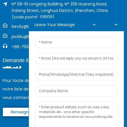
N° 58-61 Longxing Building, N° 205 Huarong Road,
Dalang Street, Longhua District, Shenzhen, Chine
(code postal : 518109)
Leave Your Message
becky@boyingcable.com
jackliu@boyingcable.com
+86-755-21014277
Demande En Ligne
Pour toute demande de renseignements sur nos produits ou
notre liste de prix, veuillez nous laisser votre e-mail et nous
vous contacterons dans les 24 heures.
Renseignez-Vous Maintenant