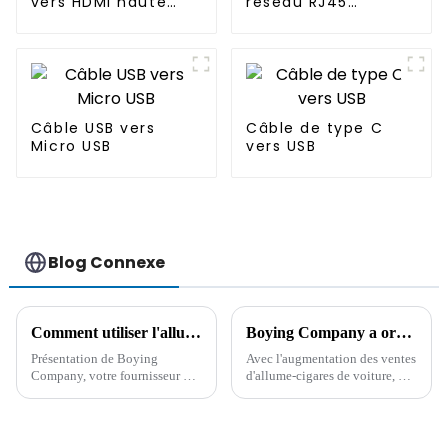
vers HDMI haute
réseau RJ45
vitesse
femelle vers
femelle
Câble USB vers
Câble de type C
Micro USB
vers USB
Blog Connexe
Comment utiliser l'allume-cigare de la voiture ?
Boying Company a organisé une réunion de gestion de la qualité pour souligner les avantages de qualité des produits de câble
Présentation de Boying
Avec l'augmentation des ventes
Company, votre fournisseur de
d'allume-cigares de voiture, de
référence pour tous vos besoins
câbles d'impression de données
en allume-cigares. Avec…
et d'autres produits de câbles de
Boying Company, afin de
garantir la qualité et le service