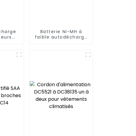
 charge
Batterie Ni-MH à
teurs
faible autodécharge
AAA 300
AA2600mAh