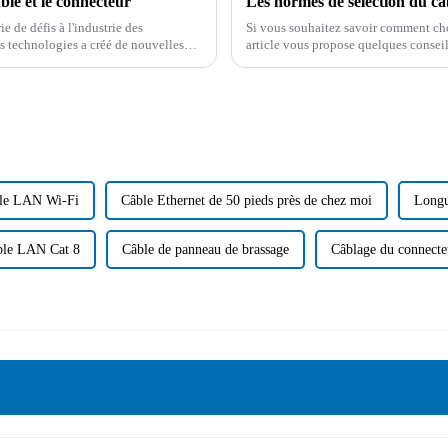
ble et le connecteur
e de défis à l'industrie des
Si vous souhaitez savoir comment choi
s technologies a créé de nouvelles
article vous propose quelques consei
 connecteurs.
États-Unis.
le LAN Wi-Fi
Câble Ethernet de 50 pieds près de chez moi
Longu
ble LAN Cat 8
Câble de panneau de brassage
Câblage du connecte