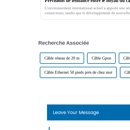
Prévisions de tendance entre le noyau du câ
L'environnement international actuel a apporté une séri
connecteurs, tandis que le développement de nouvelle
opportunités pour le développement de l'industrie des
Recherche Associée
Câble réseau de 20 m
Câble Gpon
Câb
Câble Ethernet 50 pieds près de chez moi
Câ
Leave Your Message