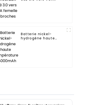
femelle 15 broches
Batterie nickel-
hydrogène haute
température
D8000mAh