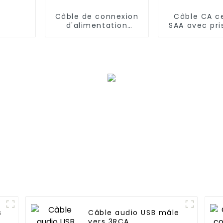
Câble de connexion
Câble CA ce
d'alimentation
SAA avec pri
étanche M6
broches vers
C14
s
Câble audio USB mâle
vers 3RCA