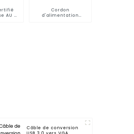
rtifié
Cordon
se AU 3
d'alimentation
 prise
DC5521 à DC38135 un
à deux pour
vêtements
climatisés
Câble de conversion
USB 3.0 vers VGA