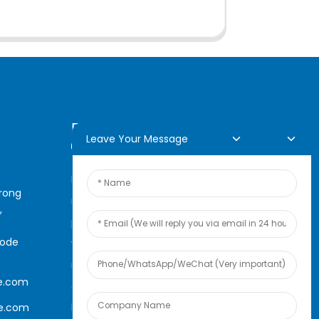
Demande En Ligne
Leave Your Message
Pour toute demande de
arong
renseignements sur nos
,
produits ou notre liste de prix,
code
veuillez nous laisser votre e-
mail et nous vous
e.com
contacterons dans les 24
le.com
heures.