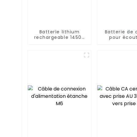
Batterie lithium
Batterie de
rechargeable 14500
pour écou
pour brosse à dents
Bluetooth A
électrique
mAh