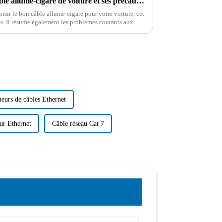
Les normes de sélection du câble allume-cigare de voiture et ses précautions d'utilisation
sir le bon câble allume-cigare pour votre voiture, cet
ls. Il résume également les problèmes courants aux
eurs de câbles Ethernet
ur Ethernet
Câble réseau Cat 7