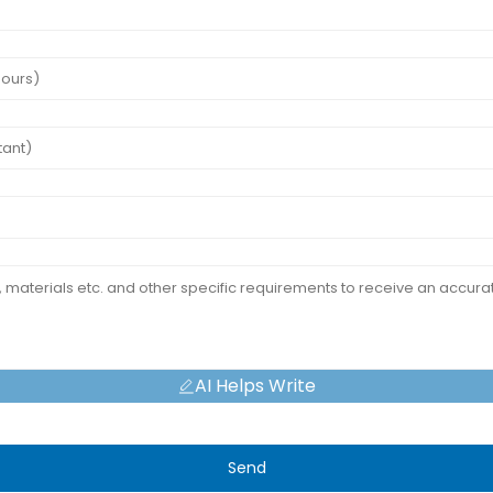
AI Helps Write
Send