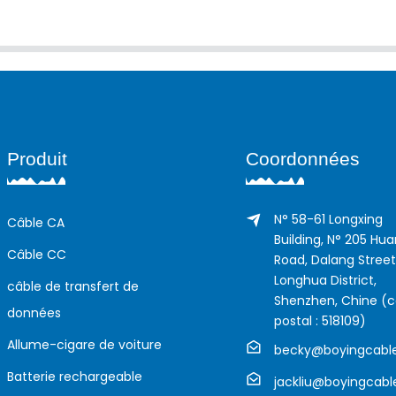
Produit
Coordonnées
N° 58-61 Longxing
Câble CA
Building, N° 205 Hu
Câble CC
Road, Dalang Street
Longhua District,
câble de transfert de
Shenzhen, Chine (
données
postal : 518109)
Allume-cigare de voiture
becky@boyingcabl
Batterie rechargeable
jackliu@boyingcab