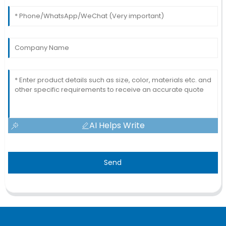
AI Helps Write
Send