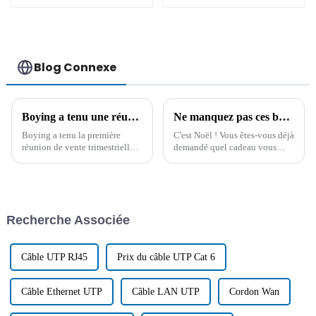
femelle 15 broches
Blog Connexe
Boying a tenu une réunion de synthèse des ventes pour le premier trimestre 2024
Ne manquez pas ces bons articles comme cadeau de Noël !
Boying a tenu la première
C'est Noël ! Vous êtes-vous déjà
réunion de vente trimestrielle
demandé quel cadeau vous
pour résumer l'expérience
offrir ? Voici nos
passée et a déterminé que le fil
recommandations. Tous les
CA, le fil CC, le fil de
articles listés ci-dessous sont
transmission de données et
non seulement pratiques, mais
d'impression USB, le fil
aussi très jolis…
Recherche Associée
d'allume-cigare et le fil
personnalisé...
Câble UTP RJ45
Prix ​​du câble UTP Cat 6
Câble Ethernet UTP
Câble LAN UTP
Cordon Wan