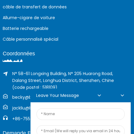
câble de transfert de données
Allume-cigare de voiture
Batterie rechargeable
Câble personnalisé spécial
Coordonnées
N° 58-61 Longxing Building, N° 205 Huarong Road,
Dalang Street, Longhua District, Shenzhen, Chine
(code postal : 518109)
Leave Your Message
becky@boyingcable.com
jackliu@boyingcable.com
+86-755-21014277
Demande En Ligne