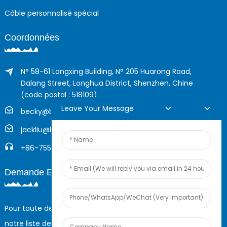
Câble personnalisé spécial
Coordonnées
N° 58-61 Longxing Building, N° 205 Huarong Road,
Dalang Street, Longhua District, Shenzhen, Chine
(code postal : 518109)
Leave Your Message
becky@boyingcable.com
jackliu@boyingcable.com
+86-755-21014277
Demande En Ligne
Pour toute demande de renseignements sur nos produits ou
notre liste de prix, veuillez nous laisser votre e-mail et nous