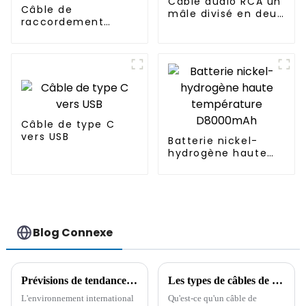
Câble audio RCA un
Câble de
mâle divisé en deux
raccordement
câbles audio
réseau Ethernet
femelles
UTP CAT6 RJ45
8P8C
Câble de type C
vers USB
Batterie nickel-
hydrogène haute
température
D8000mAh
Blog Connexe
Prévisions de tendance entre le noyau du câble et le connecteur
Les types de câbles de connexion étanches pour produits d'éclairage et leur application
L'environnement international
Qu'est-ce qu'un câble de