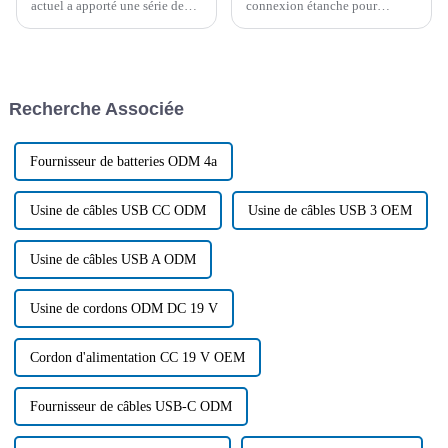
actuel a apporté une série de
connexion étanche pour
défis à l'industrie des
éclairage ? Quels sont les
connecteurs, tandis que le
différents types ? Quelles sont
développement de nouvelles
ses applications et ses
technologies a créé de
tendances futures ? Cet article
nouvelles opportunités pour le
se concentre sur le câble de
Recherche Associée
développement de l'industrie
connexion étanche pour
des connecteurs.
éclairage…
Fournisseur de batteries ODM 4a
Usine de câbles USB CC ODM
Usine de câbles USB 3 OEM
Usine de câbles USB A ODM
Usine de cordons ODM DC 19 V
Cordon d'alimentation CC 19 V OEM
Fournisseur de câbles USB-C ODM