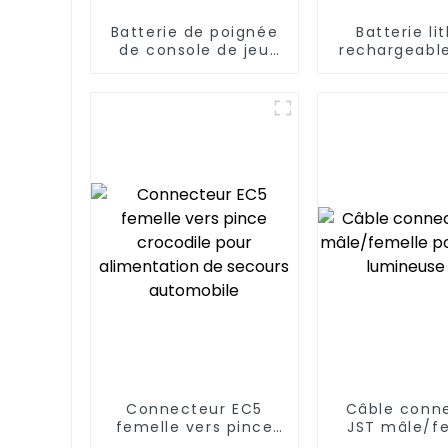
Batterie de poignée
Batterie li
de console de jeu
rechargeabl
2,4 V AAA 800 mAh
pour brosse 
électriq
Connecteur EC5
Câble conn
femelle vers pince
JST mâle/f
crocodile pour
pour ba