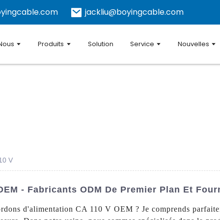
yingcable.com
jackliu@boyingcable.com
 Nous
Produits
Solution
Service
Nouvelles
10 V
OEM - Fabricants ODM De Premier Plan Et Fourn
cordons d'alimentation CA 110 V OEM ? Je comprends parfaitem