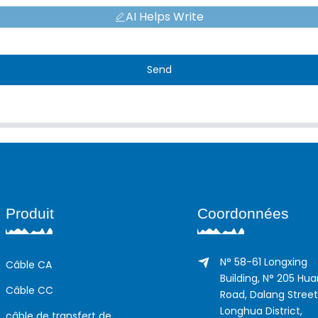
AI Helps Write
Send
Produit
Coordonnées
N° 58-61 Longxing
Câble CA
Building, N° 205 Hu
Câble CC
Road, Dalang Street
Longhua District,
câble de transfert de