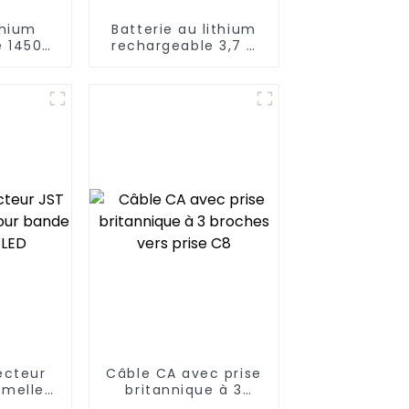
thium
Batterie au lithium
e 14500
rechargeable 3,7 V
à dents
14250
ue
ecteur
Câble CA avec prise
emelle
britannique à 3
nde
broches vers prise