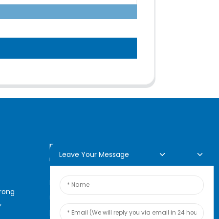
Demande En Ligne
Leave Your Message
Pour toute demande de
arong
renseignements sur nos
,
produits ou notre liste de prix,