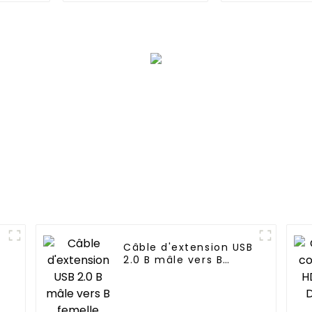
alimentation de
lumineuse
secours automobile
Câble d'extension USB
2.0 B mâle vers B
femelle pour
imprimante avec
verrouillage à vis