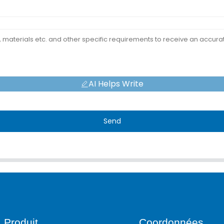
AI Helps Write
Send
Produit
Coordonnées