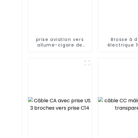
prise aviation vers
Brosse à 
allume-cigare de
électrique 
voiture
batterie li
rechargeabl