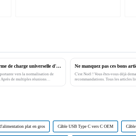
L'interface USB-C sera adoptée comme norme de charge universelle d'ici fin 2024.
Ne manquez pas ces bons arti
ortante vers la normalisation de
C'est Noël ! Vous êtes-vous déjà dema
s. Après de multiples réunions
recommandations. Tous les articles li
aussi très jolis…
'alimentation plat en gros
Câble USB Type C vers C OEM
Câble