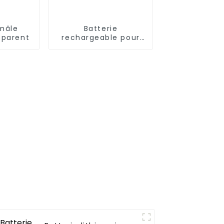
mâle
Batterie
sparent
rechargeable pour
voiture
télécommandée 7,2
V 3 000 mAh