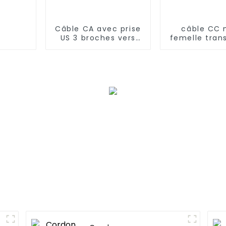
Câble CA avec prise
câble CC 
US 3 broches vers
femelle tran
prise C14