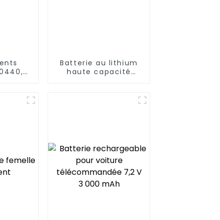
dents
Batterie au lithium
10440,
haute capacité
thium
14430 de 3,7 V
e 3,7 V