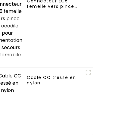
Connecteur EC5
femelle vers pince
crocodile pour
alimentation de
secours automobile
Câble CC tressé en
nylon