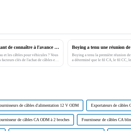
Quel câble est le plus durable ? Il est important de connaître à l'avance les connaissances d'un professionnel !
au et les câbles pour véhicules ? Vous
Boying a tenu la première réunion de 
facteurs clés de l'achat de câbles et
a déterminé que le fil CA, le fil CC, 
le fil d'allume-cigare et le fil personna
ournisseurs de câbles d'alimentation 12 V ODM
Exportateurs de câbles
ournisseur de câbles CA ODM à 2 broches
Fournisseur de câbles CA bl