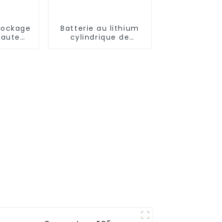
stockage
Batterie au lithium
haute
cylindrique de
5000mAh
charge 16340 3,7 V