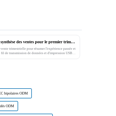
Boying a tenu une réunion de synthèse des ventes pour le premier trimestre 2024
vente trimestrielle pour résumer l'expérience passée et
le fil de transmission de données et d'impression USB,
lisé...
 CC bipolaires ODM
indés ODM