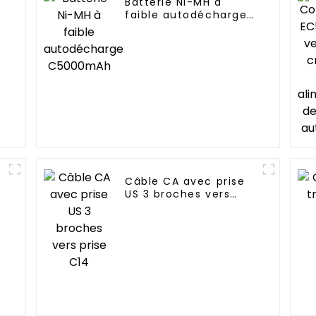
Batterie Ni-MH à
faible autodécharge
C5000mAh
Câble CA avec prise
US 3 broches vers
prise C14