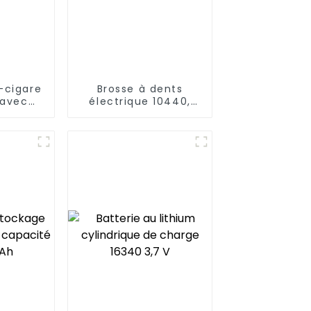
-cigare
Brosse à dents
 avec
électrique 10440,
 LED
batterie lithium
rechargeable 3,7 V