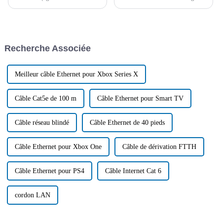
sous le nom de Foire de
des véhicules électriques et des
Canton) se tiendra à
industries connexes, la
Guangzhou du 15 avril au 5
demande en cuivre métallique
mai 2024, marquant une étape
augmente de jour en jour.
importante dans le commerce
Cependant, les ressources et
Recherche Associée
international...
l'offre de cuivre sont limitées...
Meilleur câble Ethernet pour Xbox Series X
Câble Cat5e de 100 m
Câble Ethernet pour Smart TV
Câble réseau blindé
Câble Ethernet de 40 pieds
Câble Ethernet pour Xbox One
Câble de dérivation FTTH
Câble Ethernet pour PS4
Câble Internet Cat 6
cordon LAN