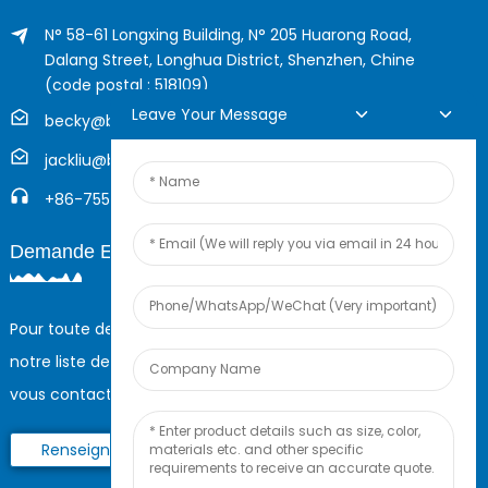
N° 58-61 Longxing Building, N° 205 Huarong Road,
Dalang Street, Longhua District, Shenzhen, Chine
(code postal : 518109)
Leave Your Message
becky@boyingcable.com
jackliu@boyingcable.com
+86-755-21014277
Demande En Ligne
Pour toute demande de renseignements sur nos produits ou
notre liste de prix, veuillez nous laisser votre e-mail et nous
vous contacterons dans les 24 heures.
Renseignez-Vous Maintenant