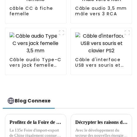
câble CC à fiche
Câble audio 3,5 mm
femelle
mâle vers 3 RCA
Câble audio Type-C
Câble d'interface
vers jack femelle
USB vers souris et
3,5 mm
clavier PS2
Blog Connexe
Profitez de la Foire de Canton : le système d'approvisionnement stable et les solutions de matières premières de Boying
Décrypter les raisons de la tendance à la hausse des prix internationaux du cuivre
La 135e Foire d'import-export
Avec le développement du
de Chine (également connue
secteur des nouvelles énergies,