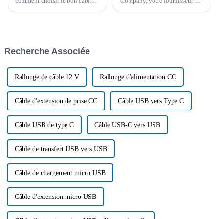
comment choisir le bon câble
Company, votre fournisseur de
allume-cigare pour votre
référence pour tous vos besoins
voiture, cet article vous
en allume-cigares. Avec…
propose quelques conseils. Il
résume également les
problèmes courants aux États-
Recherche Associée
Unis.
Rallonge de câble 12 V
Rallonge d'alimentation CC
Câble d'extension de prise CC
Câble USB vers Type C
Câble USB de type C
Câble USB-C vers USB
Câble de transfert USB vers USB
Câble de chargement micro USB
Câble d'extension micro USB