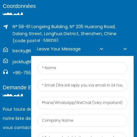
Coordonnées
N° 58-61 Longxing Building, N° 205 Huarong Road,
Dalang Street, Longhua District, Shenzhen, Chine
(code postal : 518109)
Leave Your Message
becky@boyingcable.com
jackliu@boyingcable.com
+86-755-21014277
Demande En Ligne
Pour toute demande de renseignements sur nos produits ou
notre liste de prix, veuillez nous laisser votre e-mail et nous
vous contacterons dans les 24 heures.