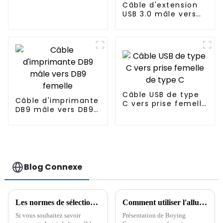
USB 2.0 20 broches
Câble d'extension
vers 9 broches
USB 3.0 mâle vers
femelle double port
étanche pour
installation sur le
tableau de bord de
la voiture
Câble USB de type
Câble d'imprimante
C vers prise femelle
DB9 mâle vers DB9
de type C
femelle
Blog Connexe
Les normes de sélection du câble allume-cigare de voiture et ses précautions d'utilisation
Comment utiliser l'allume-cigare de la voiture ?
Si vous souhaitez savoir
Présentation de Boying