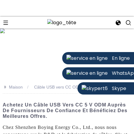
n
En ligne
WhatsAp
>>
Maison
Câble USB vers CC ODM 5 V
Skype
Achetez Un Câble USB Vers CC 5 V ODM Auprès
De Fournisseurs De Confiance Et Bénéficiez Des
Meilleures Offres.
Chez Shenzhen Boying Energy Co., Ltd., nous nous