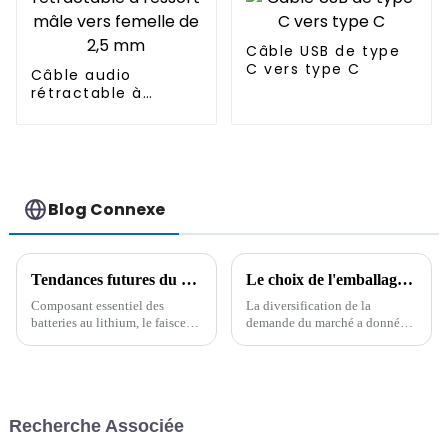
Câble USB de type
C vers type C
Câble audio
rétractable à
ressort mâle vers
femelle de 2,5 mm
Blog Connexe
Tendances futures du développement du faisceau de câbles des batteries au lithium
Le choix de l'emballage des câbles : pour répondre aux diverses demandes des consommateurs
Composant essentiel des
La diversification de la
batteries au lithium, le faisceau
demande du marché a donné
de câbles joue un rôle essentiel
naissance à diverses tendances
dans l'amélioration de leurs
en matière d'emballage de
performances. Son principe de
câbles. En tant qu'entreprise
conception et ses futures
spécialisée dans la production
tendances méritent d'être
de câbles CC, CA et de
Recherche Associée
abordés.
transmission de données…