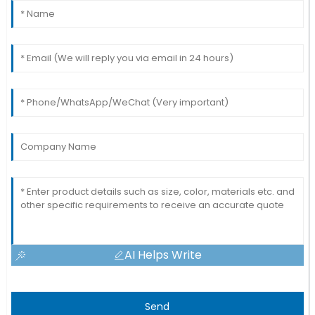
AI Helps Write
Send