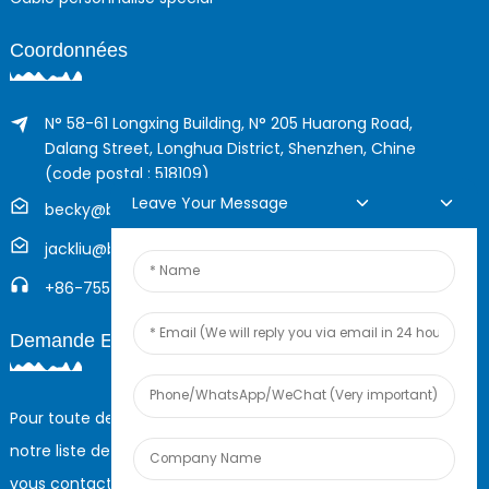
Coordonnées
N° 58-61 Longxing Building, N° 205 Huarong Road,
Dalang Street, Longhua District, Shenzhen, Chine
(code postal : 518109)
Leave Your Message
becky@boyingcable.com
jackliu@boyingcable.com
+86-755-21014277
Demande En Ligne
Pour toute demande de renseignements sur nos produits ou
notre liste de prix, veuillez nous laisser votre e-mail et nous
vous contacterons dans les 24 heures.