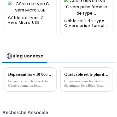
Câble de type C
Câble USB de type
vers Micro USB
C vers prise femelle
de type C
Blog Connexe
Dépassant les « 10 000 milliards », le taux de croissance du volume des importations et des exportations de la Chine au premier trimestre a atteint un nouveau sommet.
Quel câble est le plus durable ? Il est important de connaître à l'avance les connaissances d'un professionnel !
Le commerce extérieur de la
Connaissez-vous les câbles
Chine a connu un fort
électriques, les câbles réseau et
développement. Au premier
les câbles pour véhicules ?
trimestre, le volume des
Vous hésitez encore à choisir
importations et des
un câble ? Pour comprendre les
exportations de marchandises a
facteurs clés de l'achat de
atteint un nouveau record,
câbles et obtenir des conseils
Recherche Associée
dépassant les 10 000 milliards
professionnels…
de yuans. Parmi ces