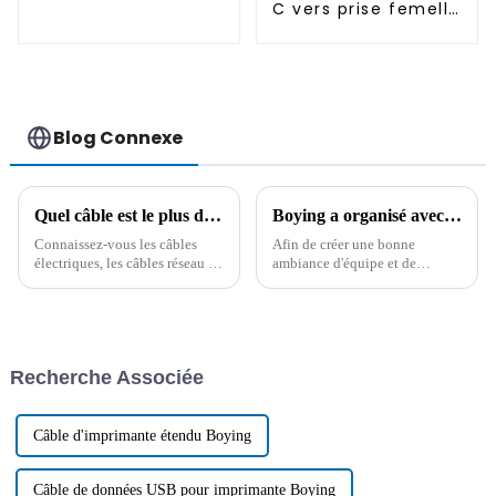
C vers prise femelle
de type C
Blog Connexe
Quel câble est le plus durable ? Il est important de connaître à l'avance les connaissances d'un professionnel !
Boying a organisé avec succès un concours de connaissances sur les produits
Connaissez-vous les câbles
Afin de créer une bonne
électriques, les câbles réseau et
ambiance d'équipe et de
les câbles pour véhicules ?
renforcer la cohésion de
Vous hésitez encore à choisir
l'entreprise, Boying Company a
un câble ? Pour comprendre les
organisé un concours de
facteurs clés de l'achat de
connaissances sur les produits
câbles et obtenir des conseils
dans la salle de conférence le 5
Recherche Associée
professionnels…
juillet 2024.
Câble d'imprimante étendu Boying
Câble de données USB pour imprimante Boying