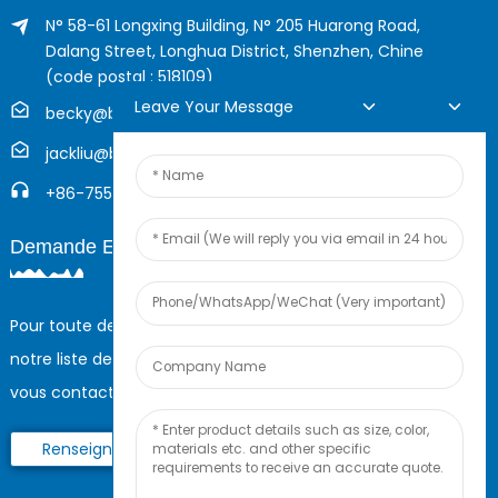
N° 58-61 Longxing Building, N° 205 Huarong Road,
Dalang Street, Longhua District, Shenzhen, Chine
(code postal : 518109)
Leave Your Message
becky@boyingcable.com
jackliu@boyingcable.com
+86-755-21014277
Demande En Ligne
Pour toute demande de renseignements sur nos produits ou
notre liste de prix, veuillez nous laisser votre e-mail et nous
vous contacterons dans les 24 heures.
Renseignez-Vous Maintenant