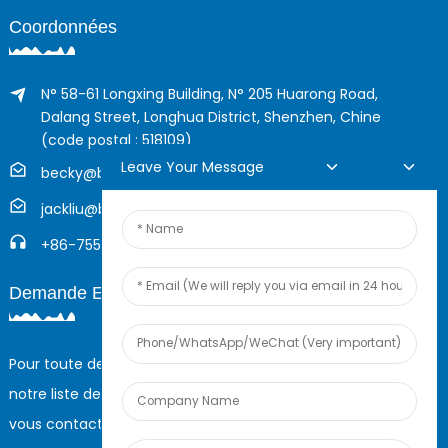
Coordonnées
N° 58-61 Longxing Building, N° 205 Huarong Road,
Dalang Street, Longhua District, Shenzhen, Chine
(code postal : 518109)
Leave Your Message
becky@boyingcable.com
jackliu@boyingcable.com
+86-755-21014277
Demande En Ligne
Pour toute demande de renseignements sur nos produits ou
notre liste de prix, veuillez nous laisser votre e-mail et nous
vous contacterons dans les 24 heures.