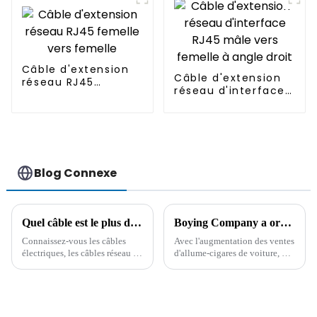
Câble d'extension
Câble d'extension
réseau RJ45
réseau d'interface
femelle vers
RJ45 mâle vers
femelle
femelle à angle
droit
Blog Connexe
Quel câble est le plus durable ? Il est important de connaître à l'avance les connaissances d'un professionnel !
Boying Company a organisé une réunion de gestion de la qualité pour souligner les avantages de qualité des produits de câble
Connaissez-vous les câbles
Avec l'augmentation des ventes
électriques, les câbles réseau et
d'allume-cigares de voiture, de
les câbles pour véhicules ?
câbles d'impression de données
Vous hésitez encore à choisir
et d'autres produits de câbles de
un câble ? Pour comprendre les
Boying Company, afin de
facteurs clés de l'achat de
garantir la qualité et le service
câbles et obtenir des conseils
des produits, le 1er mars, la