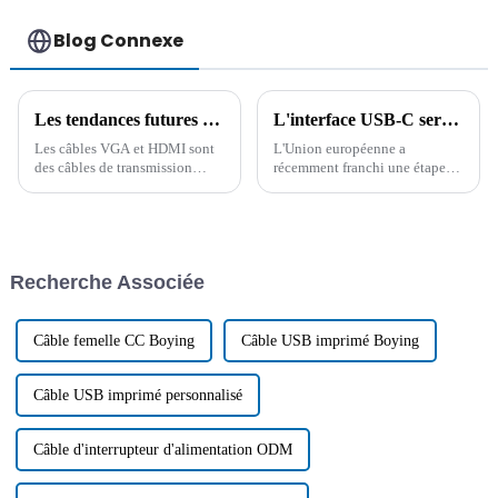
Blog Connexe
Les tendances futures du développement des câbles de données à partir des différences entre les câbles VGA et HDMI
L'interface USB-C sera adoptée comme norme de charge universelle d'ici fin 2024.
Les câbles VGA et HDMI sont
L'Union européenne a
des câbles de transmission
récemment franchi une étape
audio et vidéo, mais le HDMI
importante vers la
répond mieux aux exigences
normalisation de l'interface de
actuelles et est reconnu et
charge des petits appareils
accepté par la plupart des
électroniques. Après de
consommateurs. À l'avenir, le
multiples réunions plénières et
Recherche Associée
développement…
votes, une législation a été
adoptée…
Câble femelle CC Boying
Câble USB imprimé Boying
Câble USB imprimé personnalisé
Câble d'interrupteur d'alimentation ODM