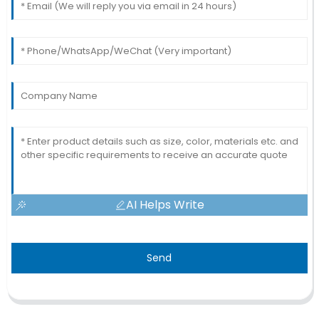
AI Helps Write
Send