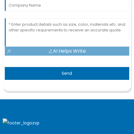
AI Helps Write
Send