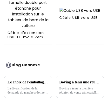
Câble USB vers USB
Câble d'extension
USB 3.0 mâle vers
femelle double port
étanche pour
installation sur le
tableau de bord de
la voiture
Blog Connexe
Le choix de l'emballage des câbles : pour répondre aux diverses demandes des consommateurs
Boying a tenu une réunion de synthèse des ventes pour le premier trimestre 2024
La diversification de la
Boying a tenu la première
demande du marché a donné
réunion de vente trimestrielle
naissance à diverses tendances
pour résumer l'expérience
en matière d'emballage de
passée et a déterminé que le fil
câbles. En tant qu'entreprise
CA, le fil CC, le fil de