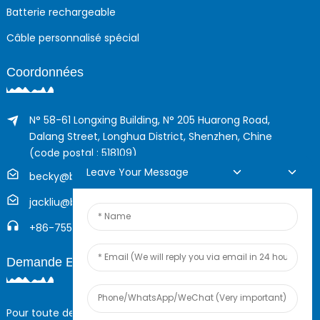
Batterie rechargeable
Câble personnalisé spécial
Coordonnées
N° 58-61 Longxing Building, N° 205 Huarong Road,
Dalang Street, Longhua District, Shenzhen, Chine
(code postal : 518109)
Leave Your Message
becky@boyingcable.com
jackliu@boyingcable.com
+86-755-21014277
Demande En Ligne
Pour toute demande de renseignements sur nos produits ou