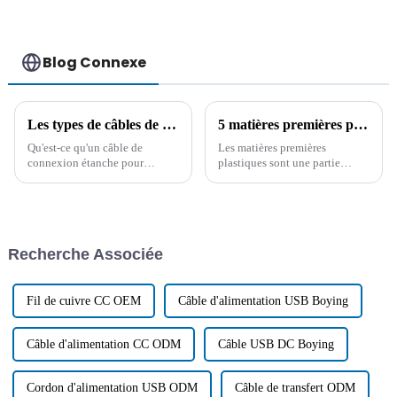
Blog Connexe
Les types de câbles de connexion étanches pour produits d'éclairage et leur application
5 matières premières plastiques courantes pour les fils et câbles
Qu'est-ce qu'un câble de
Les matières premières
connexion étanche pour
plastiques sont une partie
éclairage ? Quels sont les
importante des fils et des
différents types ? Quelles sont
câbles, cet article vous donne
ses applications et ses futures
une introduction détaillée à 5
tendances ? Cet article se
matières premières plastiques
concentre sur le câble de
courantes, sur la base de ces
Recherche Associée
connexion étanche pour
connaissances, vous serez en
éclairage…
mesure de choisir...
Fil de cuivre CC OEM
Câble d'alimentation USB Boying
Câble d'alimentation CC ODM
Câble USB DC Boying
Cordon d'alimentation USB ODM
Câble de transfert ODM