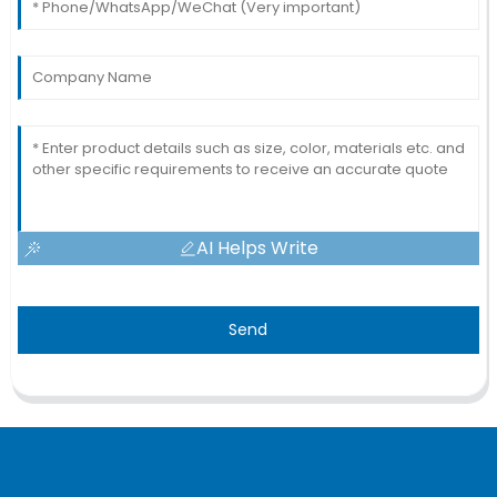
AI Helps Write
Send