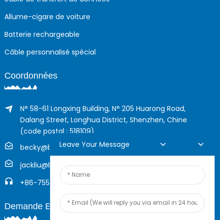
Allume-cigare de voiture
Batterie rechargeable
Câble personnalisé spécial
Coordonnées
N° 58-61 Longxing Building, N° 205 Huarong Road,
Dalang Street, Longhua District, Shenzhen, Chine
(code postal : 518109)
Leave Your Message
becky@boyingcable.com
jackliu@boyingcable.com
+86-755-21014277
Demande En Ligne