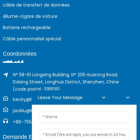
câble de transfert de données
Allume-cigare de voiture
Batterie rechargeable
Câble personnalisé spécial
Coordonnées
N° 58-61 Longxing Building, N° 205 Huarong Road,
Dalang Street, Longhua District, Shenzhen, Chine
(code postal : 518109)
Leave Your Message
becky@boyingcable.com
jackliu@boyingcable.com
+86-755-21014277
Demande En Ligne