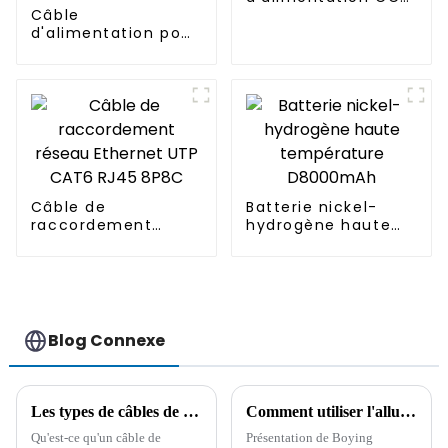
Câble
pour lampe tactile 1
d'alimentation pour
à 2 prises
carte graphique :
connecteur femelle
5557 6 broches vers
connecteur mâle
5557 8 broches
Câble de
Batterie nickel-
raccordement
hydrogène haute
réseau Ethernet
température
UTP CAT6 RJ45
D8000mAh
8P8C
Blog Connexe
Les types de câbles de connexion étanches pour produits d'éclairage et leur application
Comment utiliser l'allume-cigare de la voiture ?
Qu'est-ce qu'un câble de
Présentation de Boying