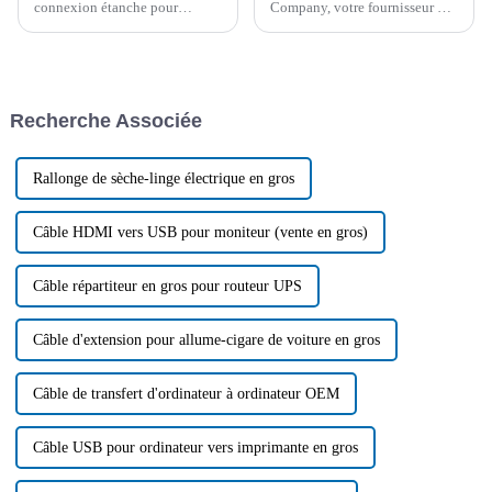
connexion étanche pour
Company, votre fournisseur de
éclairage ? Quels sont les
référence pour tous vos besoins
différents types ? Quelles sont
en allume-cigares. Avec…
ses applications et ses
tendances futures ? Cet article
se concentre sur le câble de
Recherche Associée
connexion étanche pour
éclairage…
Rallonge de sèche-linge électrique en gros
Câble HDMI vers USB pour moniteur (vente en gros)
Câble répartiteur en gros pour routeur UPS
Câble d'extension pour allume-cigare de voiture en gros
Câble de transfert d'ordinateur à ordinateur OEM
Câble USB pour ordinateur vers imprimante en gros