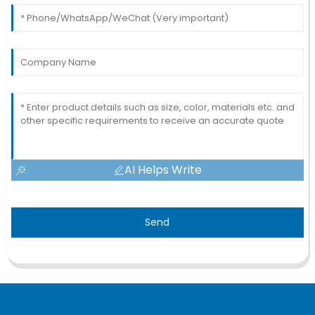
AI Helps Write
Send