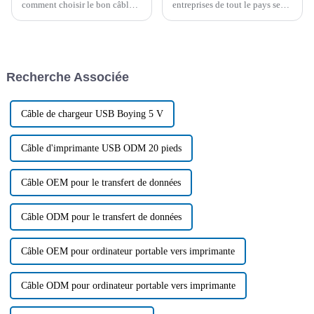
comment choisir le bon câble
entreprises de tout le pays se
allume-cigare pour votre
préparent pour le mois annuel
voiture, cet article vous
des soldes massives, les
propose quelques conseils. Il
consommateurs anticipant avec
résume également les
impatience des remises
problèmes courants aux États-
importantes et des offres
Recherche Associée
Unis.
spéciales. Boying Company,
une...
Câble de chargeur USB Boying 5 V
Câble d'imprimante USB ODM 20 pieds
Câble OEM pour le transfert de données
Câble ODM pour le transfert de données
Câble OEM pour ordinateur portable vers imprimante
Câble ODM pour ordinateur portable vers imprimante