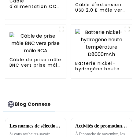
Câble
Câble d'extension
d'alimentation CC
USB 2.0 B mâle vers
pour lampe tactile 1
B femelle pour
à 2 prises
imprimante avec
verrouillage à vis
Câble de prise mâle
Batterie nickel-
BNC vers prise mâle
hydrogène haute
RCA
température
D8000mAh
Blog Connexe
Les normes de sélection du câble allume-cigare de voiture et ses précautions d'utilisation
Activités de promotion du câble 2024 de Boying Company
Si vous souhaitez savoir
À l'approche de novembre, les