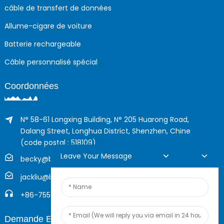
câble de transfert de données
Allume-cigare de voiture
Batterie rechargeable
Câble personnalisé spécial
Coordonnées
N° 58-61 Longxing Building, N° 205 Huarong Road,
Dalang Street, Longhua District, Shenzhen, Chine
(code postal : 518109)
Leave Your Message
becky@boyingcable.com
jackliu@boyingcable.com
+86-755-21014277
Demande En Ligne