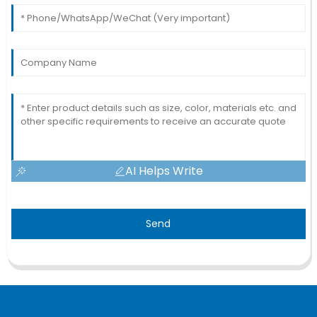
AI Helps Write
Send