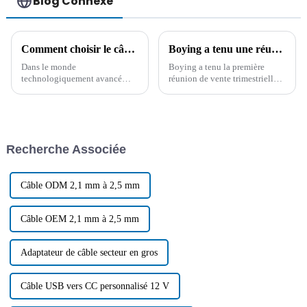
Blog Connexe
Comment choisir le câble USB : un guide complet
Boying a tenu une réunion de synthèse des ventes pour le premier trimestre 2024
Dans le monde
Boying a tenu la première
technologiquement avancé
réunion de vente trimestrielle
d'aujourd'hui, il est essentiel de
pour résumer l'expérience
comprendre le type de câble
passée et a déterminé que le fil
adapté à chaque application.
CA, le fil CC, le fil de
Face à la multitude de câbles
transmission de données et
disponibles sur le marché, il
d'impression USB, le fil
Recherche Associée
peut être difficile de choisir…
d'allume-cigare et le fil
personnalisé...
Câble ODM 2,1 mm à 2,5 mm
Câble OEM 2,1 mm à 2,5 mm
Adaptateur de câble secteur en gros
Câble USB vers CC personnalisé 12 V