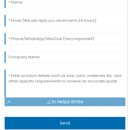
AI Helps Write
Send