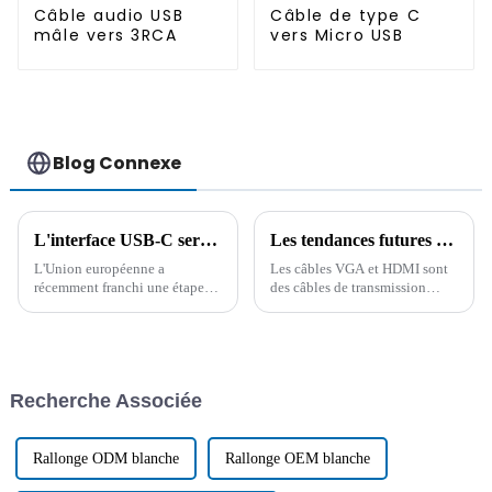
Câble audio USB
Câble de type C
mâle vers 3RCA
vers Micro USB
Blog Connexe
L'interface USB-C sera adoptée comme norme de charge universelle d'ici fin 2024.
Les tendances futures du développement des câbles de données à partir des différences entre les câbles VGA et HDMI
L'Union européenne a
Les câbles VGA et HDMI sont
récemment franchi une étape
des câbles de transmission
importante vers la
audio et vidéo, mais le HDMI
normalisation de l'interface de
répond mieux aux exigences
charge des petits appareils
actuelles et est reconnu et
électroniques. Après de
accepté par la plupart des
multiples réunions plénières et
consommateurs. À l'avenir, le
Recherche Associée
votes, une législation a été
développement…
adoptée…
Rallonge ODM blanche
Rallonge OEM blanche