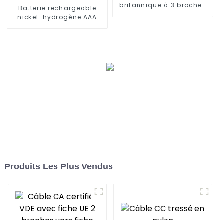
britannique à 3 broches
Batterie rechargeable
vers prise C14
nickel-hydrogène AAA
1000 mAh à faible
autodécharge
Produits Les Plus Vendus