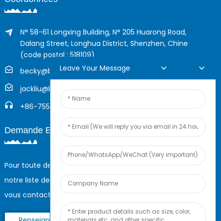
N° 58-61 Longxing Building, N° 205 Huarong Road,
Dalang Street, Longhua District, Shenzhen, Chine
(code postal : 518109)
Leave Your Message
becky@boyingcable.com
jackliu@boyingcable.com
+86-755-21014277
Demande En Ligne
Pour toute demande de renseignements sur nos produits ou
notre liste de prix, veuillez nous laisser votre e-mail et nous
vous contacterons dans les 24 heures.
Renseignez-Vous Maintenant