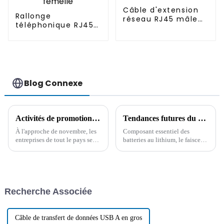
Câble d'extension
Rallonge
réseau RJ45 mâle
téléphonique RJ45
vers femelle
mâle vers RJ11
femelle
Blog Connexe
Activités de promotion du câble 2024 de Boying Company
Tendances futures du développement du faisceau de câbles des batteries au lithium
À l'approche de novembre, les
Composant essentiel des
entreprises de tout le pays se
batteries au lithium, le faisceau
préparent pour le mois annuel
de câbles joue un rôle essentiel
des soldes massives, les
dans l'amélioration de leurs
consommateurs anticipant avec
performances. Son principe de
impatience des remises
conception et ses futures
importantes et des offres
tendances méritent d'être
Recherche Associée
spéciales. Boying Company,
abordés.
une...
Câble de transfert de données USB A en gros