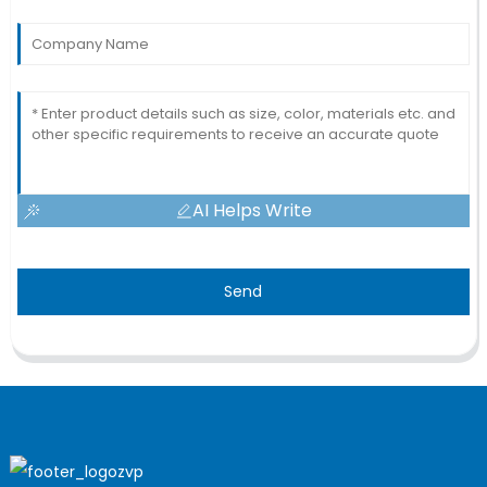
AI Helps Write
Send