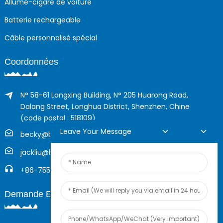
Allume-cigare de voiture
Batterie rechargeable
Câble personnalisé spécial
Coordonnées
N° 58-61 Longxing Building, N° 205 Huarong Road,
Dalang Street, Longhua District, Shenzhen, Chine
(code postal : 518109)
Leave Your Message
becky@boyingcable.com
jackliu@boyingcable.com
+86-755-21014277
Demande En Ligne