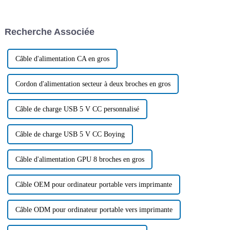
d'alimenter nos maisons, ces
adapté à chaque application.
produits apparemment simples
Face à la multitude de câbles
jouent un rôle essentiel dans le
disponibles sur le marché, il
Recherche Associée
maintien de la modernité...
peut être difficile de choisir…
Câble d'alimentation CA en gros
Cordon d'alimentation secteur à deux broches en gros
Câble de charge USB 5 V CC personnalisé
Câble de charge USB 5 V CC Boying
Câble d'alimentation GPU 8 broches en gros
Câble OEM pour ordinateur portable vers imprimante
Câble ODM pour ordinateur portable vers imprimante