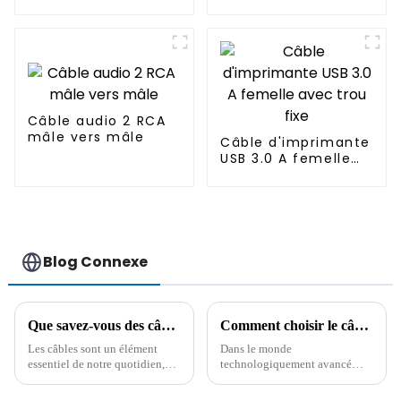
XLR canon mâle
femelle
Câble audio 2 RCA
mâle vers mâle
Câble d'imprimante
USB 3.0 A femelle
avec trou fixe
Blog Connexe
Que savez-vous des câbles ? Une compréhension approfondie des câbles !
Comment choisir le câble USB : un guide complet
Les câbles sont un élément
Dans le monde
essentiel de notre quotidien,
technologiquement avancé
souvent négligé. Qu'il s'agisse
d'aujourd'hui, il est essentiel de
de recharger nos appareils ou
comprendre le type de câble