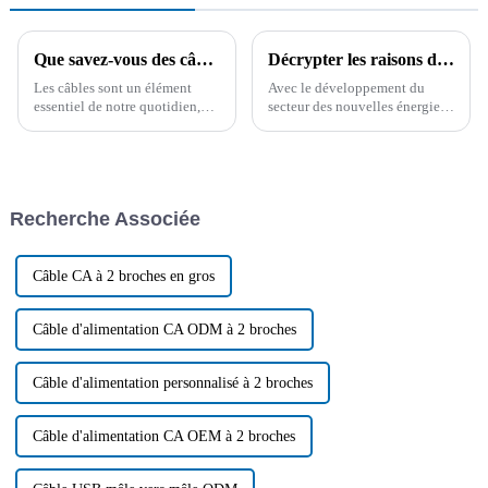
Que savez-vous des câbles ? Une compréhension approfondie des câbles !
Décrypter les raisons de la tendance à la hausse des prix internationaux du cuivre
Les câbles sont un élément
Avec le développement du
essentiel de notre quotidien,
secteur des nouvelles énergies,
souvent négligé. Qu'il s'agisse
des véhicules électriques et des
de recharger nos appareils ou
industries connexes, la
d'alimenter nos maisons, ces
demande en cuivre métallique
produits apparemment simples
augmente de jour en jour.
jouent un rôle essentiel dans le
Cependant, les ressources et
Recherche Associée
maintien de la modernité...
l'offre de cuivre sont limitées...
Câble CA à 2 broches en gros
Câble d'alimentation CA ODM à 2 broches
Câble d'alimentation personnalisé à 2 broches
Câble d'alimentation CA OEM à 2 broches