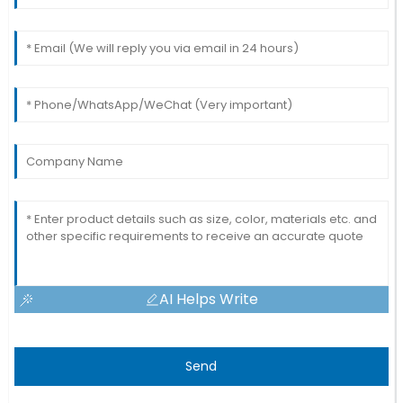
AI Helps Write
Send