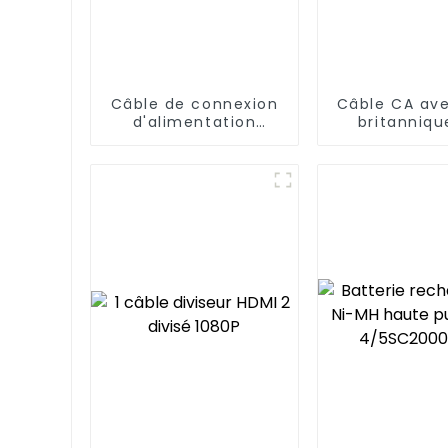
Câble de connexion
Câble CA ave
d'alimentation
britanniqu
étanche M6
broches vers
C8