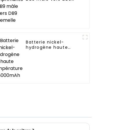
femelle
Batterie nickel-
hydrogène haute
température
D8000mAh