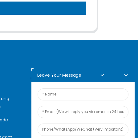
Demande En Ligne
Leave Your Message
Pour toute demande de
arong
renseignements sur nos
,
produits ou notre liste de prix,
code
veuillez nous laisser votre e-
mail et nous vous
e.com