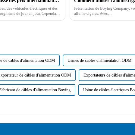
Décrypter les raisons de la tendance à la hausse des prix internationaux du cuivre
Comment utiliser l'allume-ciga
es, des véhicules électriques et des
Présentation de Boying Company, votr
 augmente de jour en jour. Cependant,
allume-cigares. Avec…
e de câbles d'alimentation ODM
Usines de câbles d'alimentation ODM
xportateur de câbles d'alimentation ODM
Exportateurs de câbles d'ali
Fabricant de câbles d'alimentation Boying
Usine de câbles électriques B