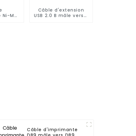
e
Câble d'extension
e Ni-MH
USB 2.0 B mâle vers B
sance
femelle pour
0mAh
imprimante avec
verrouillage à vis
Câble d'imprimante
DB9 mâle vers DB9