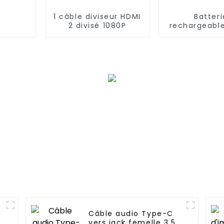
1 câble diviseur HDMI
Batteri
2 divisé 1080P
rechargeabl
haute puis
4/5SC200
Câble audio Type-C
vers jack femelle 3,5