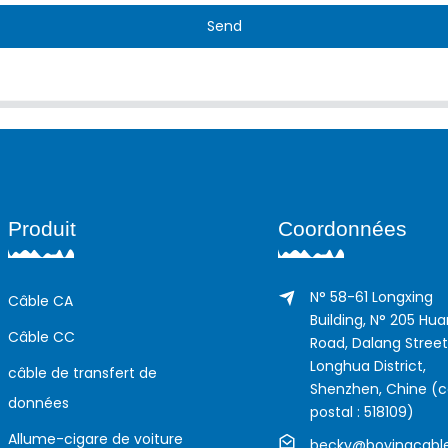
Send
Produit
Coordonnées
N° 58-61 Longxing
Câble CA
Building, N° 205 Hu
Câble CC
Road, Dalang Street
Longhua District,
câble de transfert de
Shenzhen, Chine (
données
postal : 518109)
Allume-cigare de voiture
becky@boyingcabl