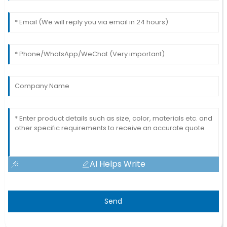
AI Helps Write
Send