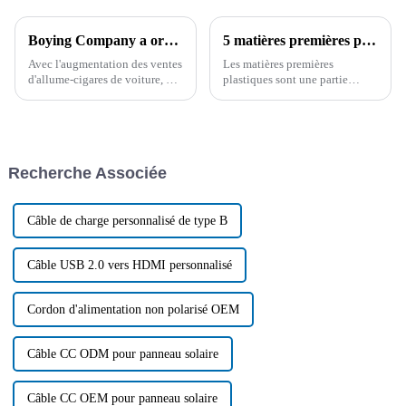
Boying Company a organisé une réunion de gestion de la qualité pour souligner les avantages de qualité des produits de câble
5 matières premières plastiques courantes pour les fils et câbles
Avec l'augmentation des ventes
Les matières premières
d'allume-cigares de voiture, de
plastiques sont une partie
câbles d'impression de données
importante des fils et des
et d'autres produits de câbles de
câbles, cet article vous donne
Boying Company, afin de
une introduction détaillée à 5
garantir la qualité et le service
matières premières plastiques
des produits, le 1er mars, la
courantes, sur la base de ces
Recherche Associée
société a tenu...
connaissances, vous serez en
mesure de choisir...
Câble de charge personnalisé de type B
Câble USB 2.0 vers HDMI personnalisé
Cordon d'alimentation non polarisé OEM
Câble CC ODM pour panneau solaire
Câble CC OEM pour panneau solaire