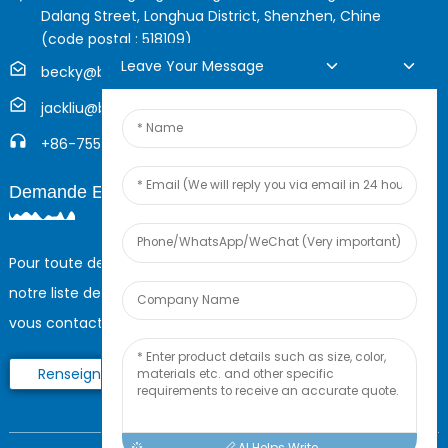
Dalang Street, Longhua District, Shenzhen, Chine
(code postal : 518109)
Leave Your Message
becky@boyingcable.com
jackliu@boyingcable.com
+86-755-21014277
Demande En Ligne
Pour toute demande de renseignements sur nos produits ou
notre liste de prix, veuillez nous laisser votre e-mail et nous
vous contacterons dans les 24 heures.
Renseignez-Vous Maintenant
AI Helps Write