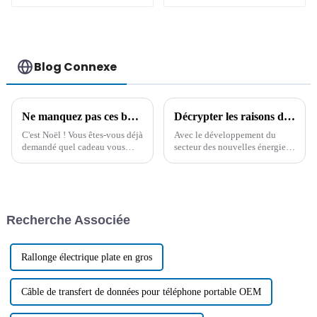
vers 9 broches
Blog Connexe
Ne manquez pas ces bons articles comme cadeau de Noël !
Décrypter les raisons de la tendance à la hausse des prix internationaux du cuivre
C'est Noël ! Vous êtes-vous déjà
Avec le développement du
demandé quel cadeau vous
secteur des nouvelles énergies,
offrir ? Voici nos
des véhicules électriques et des
recommandations. Tous les
industries connexes, la
articles listés ci-dessous sont
demande en cuivre métallique
non seulement pratiques, mais
augmente de jour en jour.
aussi très jolis…
Cependant, les ressources et
Recherche Associée
l'offre de cuivre sont limitées...
Rallonge électrique plate en gros
Câble de transfert de données pour téléphone portable OEM