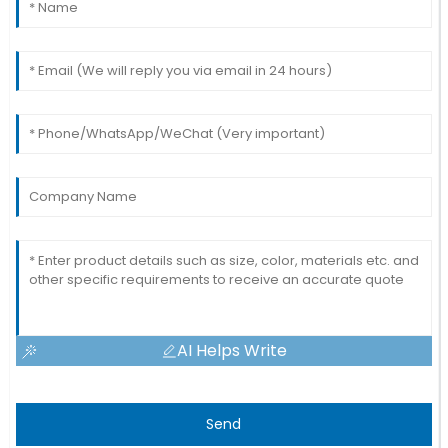
AI Helps Write
Send