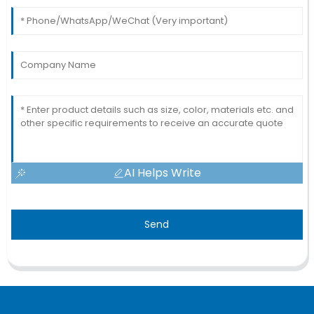
AI Helps Write
Send