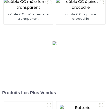
câble CC mâle femelle
câble CC à pince
transparent
crocodile
Produits Les Plus Vendus