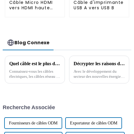
Câble Micro HDMI
Câble d'imprimante
vers HDMI haute
USB A vers USB B
vitesse
Blog Connexe
Quel câble est le plus durable ? Il est important de connaître à l'avance les connaissances d'un professionnel !
Décrypter les raisons de la tendance à la hausse des prix internationaux du cuivre
Connaissez-vous les câbles
Avec le développement du
électriques, les câbles réseau et
secteur des nouvelles énergies,
les câbles pour véhicules ?
des véhicules électriques et des
Vous hésitez encore à choisir
industries connexes, la
un câble ? Pour comprendre les
demande en cuivre métallique
facteurs clés de l'achat de
augmente de jour en jour.
câbles et obtenir des conseils
Cependant, les ressources et
Recherche Associée
professionnels…
l'offre de cuivre sont limitées...
Fournisseurs de câbles ODM
Exportateur de câbles ODM