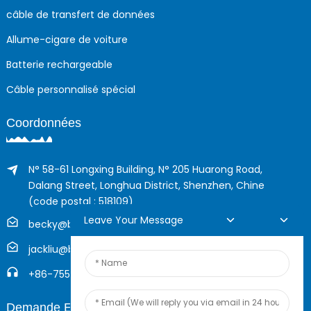
câble de transfert de données
Allume-cigare de voiture
Batterie rechargeable
Câble personnalisé spécial
Coordonnées
N° 58-61 Longxing Building, N° 205 Huarong Road,
Dalang Street, Longhua District, Shenzhen, Chine
(code postal : 518109)
Leave Your Message
becky@boyingcable.com
jackliu@boyingcable.com
+86-755-21014277
Demande En Ligne