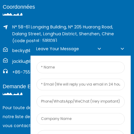
Coordonnées
N° 58-61 Longxing Building, N° 205 Huarong Road,
Dalang Street, Longhua District, Shenzhen, Chine
(code postal : 518109)
Leave Your Message
becky@boyingcable.com
jackliu@boyingcable.com
+86-755-21014277
Demande En Ligne
Pour toute demande de renseignements sur nos produits ou
notre liste de prix, veuillez nous laisser votre e-mail et nous
vous contacterons dans les 24 heures.