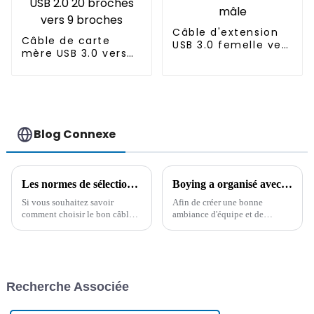
Câble d'extension
Câble de carte
USB 3.0 femelle vers
mère USB 3.0 vers
mâle
USB 2.0 20 broches
vers 9 broches
Blog Connexe
Les normes de sélection du câble allume-cigare de voiture et ses précautions d'utilisation
Boying a organisé avec succès un concours de connaissances sur les produits
Si vous souhaitez savoir
Afin de créer une bonne
comment choisir le bon câble
ambiance d'équipe et de
allume-cigare pour votre
renforcer la cohésion de
voiture, cet article vous
l'entreprise, Boying Company a
propose quelques conseils. Il
organisé un concours de
résume également les
connaissances sur les produits
problèmes courants aux États-
dans la salle de conférence le 5
Recherche Associée
Unis.
juillet 2024.