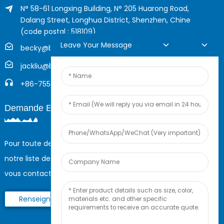
N° 58-61 Longxing Building, N° 205 Huarong Road,
Dalang Street, Longhua District, Shenzhen, Chine
(code postal : 518109)
Leave Your Message
becky@boyingcable.com
jackliu@boyingcable.com
+86-755-21014277
Demande En Ligne
Pour toute demande de renseignements sur nos produits ou
notre liste de prix, veuillez nous laisser votre e-mail et nous
vous contacterons dans les 24 heures.
Renseignez-Vous Maintenant