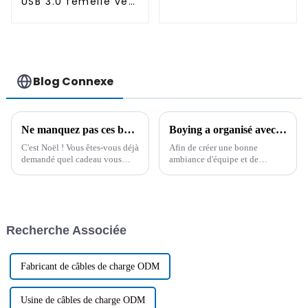
USB 3.0 femelle vers
mâle
Blog Connexe
Ne manquez pas ces bons articles comme cadeau de Noël !
Boying a organisé avec succès un concours de connaissances sur les produits
C'est Noël ! Vous êtes-vous déjà
Afin de créer une bonne
demandé quel cadeau vous
ambiance d'équipe et de
offrir ? Voici nos
renforcer la cohésion de
recommandations. Tous les
l'entreprise, Boying Company a
articles listés ci-dessous sont
organisé un concours de
non seulement pratiques, mais
connaissances sur les produits
aussi très jolis…
dans la salle de conférence le 5
Recherche Associée
juillet 2024.
Fabricant de câbles de charge ODM
Usine de câbles de charge ODM