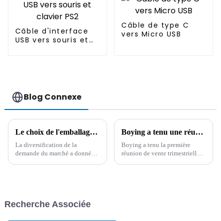
Câble de type C
Câble d'interface
vers Micro USB
USB vers souris et
clavier PS2
Blog Connexe
Le choix de l'emballage des câbles : pour répondre aux diverses demandes des consommateurs
Boying a tenu une réunion de synthèse des ventes pour le premier trimestre 2024
La diversification de la
Boying a tenu la première
demande du marché a donné
réunion de vente trimestrielle
naissance à diverses tendances
pour résumer l'expérience
en matière d'emballage de
passée et a déterminé que le fil
câbles. En tant qu'entreprise
CA, le fil CC, le fil de
spécialisée dans la production
transmission de données et
de câbles CC, CA et de
d'impression USB, le fil
Recherche Associée
transmission de données…
d'allume-cigare et le fil
personnalisé...