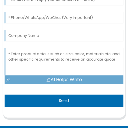
AI Helps Write
Send