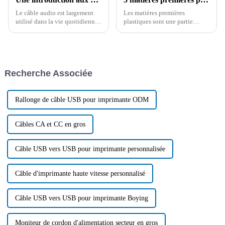
Le câble audio est largement
Les matières premières
utilisé dans la vie quotidienne,
plastiques sont une partie
cet article présente plusieurs
importante des fils et des
câbles audio courants et leur
câbles, cet article vous donne
gamme d'applications, afin que
une introduction détaillée à 5
vous puissiez choisir le produit
matières premières plastiques
le plus approprié après avoir
courantes, sur la base de ces
Recherche Associée
parfaitement compris...
connaissances, vous serez en
mesure de choisir...
Rallonge de câble USB pour imprimante ODM
Câbles CA et CC en gros
Câble USB vers USB pour imprimante personnalisée
Câble d'imprimante haute vitesse personnalisé
Câble USB vers USB pour imprimante Boying
Moniteur de cordon d'alimentation secteur en gros