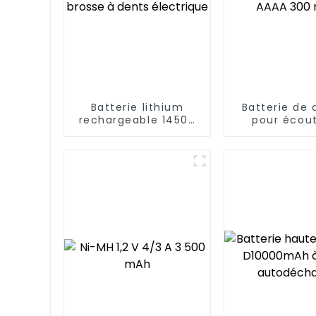
Batterie lithium
Batterie de
rechargeable 14500
pour écou
pour brosse à dents
Bluetooth A
électrique
mAh