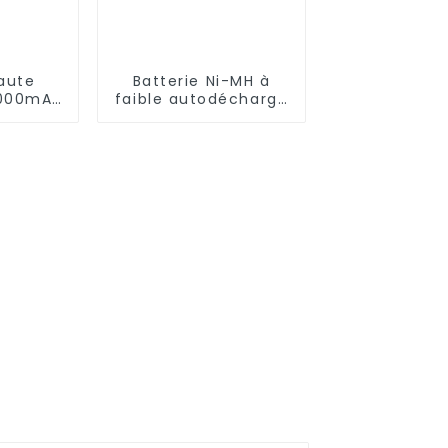
haute
Batterie Ni-MH à
0000mAh
faible autodécharge
e
AA2600mAh
arge