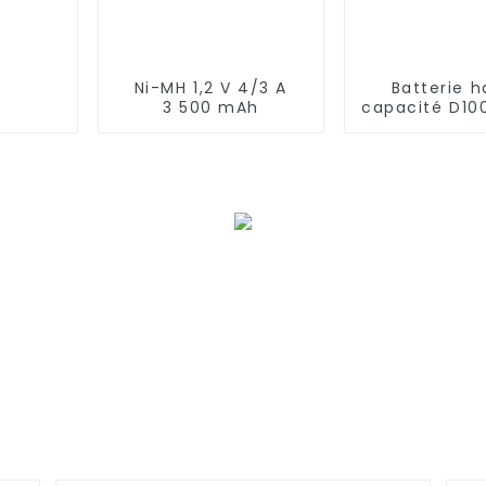
Ni-MH 1,2 V 4/3 A
Batterie 
3 500 mAh
capacité D1
à faibl
autodéch