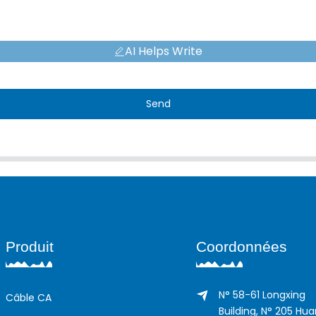
AI Helps Write
Send
Produit
Coordonnées
N° 58-61 Longxing
Câble CA
Building, N° 205 Hu