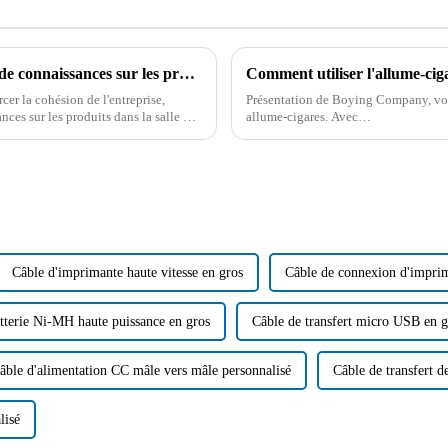
Boying a organisé avec succès un concours de connaissances sur les produits
Comment utiliser l'allume-ciga
er la cohésion de l'entreprise,
Présentation de Boying Company, votr
es sur les produits dans la salle de
allume-cigares. Avec…
Câble d'imprimante haute vitesse en gros
Câble de connexion d'imprim
tterie Ni-MH haute puissance en gros
Câble de transfert micro USB en g
âble d'alimentation CC mâle vers mâle personnalisé
Câble de transfert 
lisé