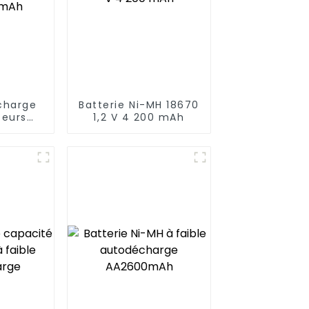
 charge
Batterie Ni-MH 18670
teurs
1,2 V 4 200 mAh
AAA 300