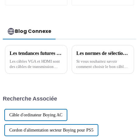
ressort mâle vers
USB 2.0 20 broches
femelle de 2,5 mm
vers 9 broches
Blog Connexe
Les tendances futures du développement des câbles de données à partir des différences entre les câbles VGA et HDMI
Les normes de sélection du câble allume-cigare de voiture et ses précautions d'utilisation
Les câbles VGA et HDMI sont
Si vous souhaitez savoir
des câbles de transmission
comment choisir le bon câble
audio et vidéo, mais le HDMI
allume-cigare pour votre
répond mieux aux exigences
voiture, cet article vous
actuelles et est reconnu et
propose quelques conseils. Il
accepté par la plupart des
résume également les
consommateurs. À l'avenir, le
problèmes courants aux États-
Recherche Associée
développement…
Unis.
Câble d'ordinateur Boying AC
Cordon d'alimentation secteur Boying pour PS5