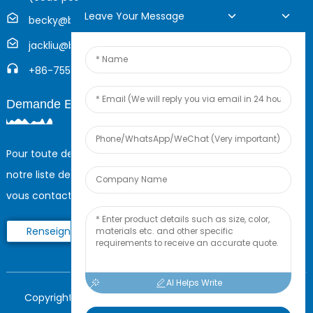
Leave Your Message
becky@boyingcable.com
jackliu@boyingcable.com
+86-755-21014277
Demande En Ligne
Pour toute demande de renseignements sur nos produits ou
notre liste de prix, veuillez nous laisser votre e-mail et nous
vous contacterons dans les 24 heures.
Renseignez-Vous Maintenant
AI Helps Write
Copyright © 2023 Shenzhen Boying Energy Tous droits