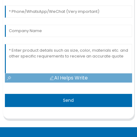
AI Helps Write
Send