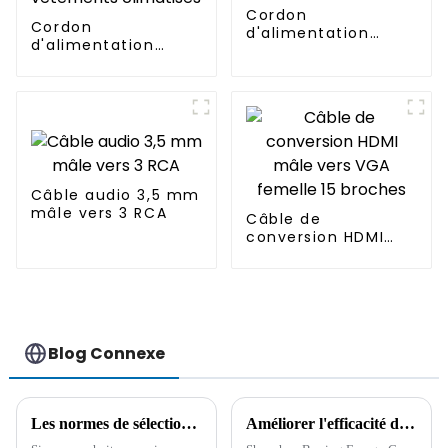
Cordon
Cordon
d'alimentation
d'alimentation
mâle vers femelle
DC5521 à DC38135
DuPont 2P/3P/4P
un à deux pour
vêtements
climatisés
Câble audio 3,5 mm
mâle vers 3 RCA
Câble de
conversion HDMI
mâle vers VGA
femelle 15 broches
Blog Connexe
Les normes de sélection du câble allume-cigare de voiture et ses précautions d'utilisation
Améliorer l'efficacité de la production avec de nouvelles machines : le moteur de l'innovation chez Shenzhen Boying Energy Co., Ltd.