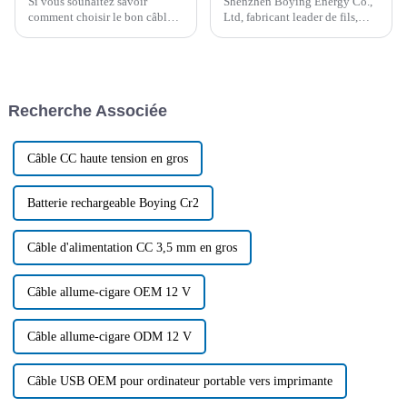
Si vous souhaitez savoir
Shenzhen Boying Energy Co.,
comment choisir le bon câble
Ltd, fabricant leader de fils,
allume-cigare pour votre
cordons et câbles, a réalisé
voiture, cet article vous
cette année un bond en avant
propose quelques conseils. Il
considérable dans
résume également les
l'amélioration de ses capacités
problèmes courants aux États-
de production. Grâce à
Recherche Associée
Unis.
l'acquisition et à la mise en
œuvre de...
Câble CC haute tension en gros
Batterie rechargeable Boying Cr2
Câble d'alimentation CC 3,5 mm en gros
Câble allume-cigare OEM 12 V
Câble allume-cigare ODM 12 V
Câble USB OEM pour ordinateur portable vers imprimante