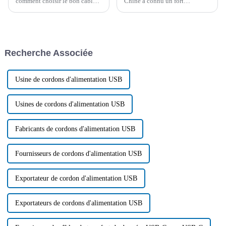
comment choisir le bon câble
Chine a connu un fort
allume-cigare pour votre
développement. Au premier
voiture, cet article vous
trimestre, le volume des
propose quelques conseils. Il
importations et des
résume également les
exportations de marchandises a
problèmes courants aux États-
atteint un nouveau record,
Recherche Associée
Unis.
dépassant les 10 000 milliards
de yuans. Parmi ces
exportations, on compte
notamment les produits de
Usine de cordons d'alimentation USB
câbles…
Usines de cordons d'alimentation USB
Fabricants de cordons d'alimentation USB
Fournisseurs de cordons d'alimentation USB
Exportateur de cordon d'alimentation USB
Exportateurs de cordons d'alimentation USB