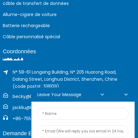
câble de transfert de données
Allume-cigare de voiture
Batterie rechargeable
Câble personnalisé spécial
Coordonnées
N° 58-61 Longxing Building, N° 205 Huarong Road,
Dalang Street, Longhua District, Shenzhen, Chine
(code postal : 518109)
Leave Your Message
becky@boyingcable.com
jackliu@boyingcable.com
+86-755-21014277
Demande En Ligne