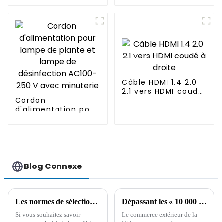
Câble HDMI 1.4 2.0
2.1 vers HDMI coudé
Cordon
à droite
d'alimentation pour
lampe de plante et
lampe de
désinfection
AC100-250 V avec
minuterie
Blog Connexe
Les normes de sélection du câble allume-cigare de voiture et ses précautions d'utilisation
Dépassant les « 10 000 milliards », le taux de croissance du volume des importations et des exportations de la Chine au premier trimestre a atteint un nouveau sommet.
Si vous souhaitez savoir
Le commerce extérieur de la