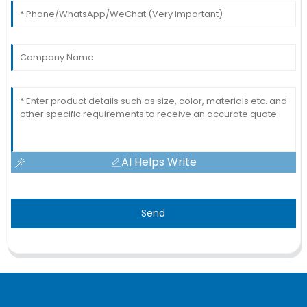
AI Helps Write
Send