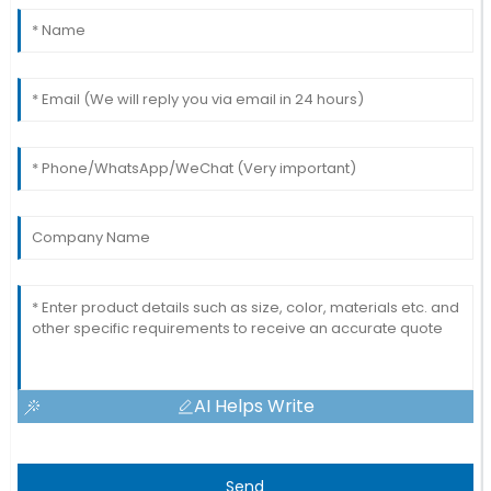
AI Helps Write
Send