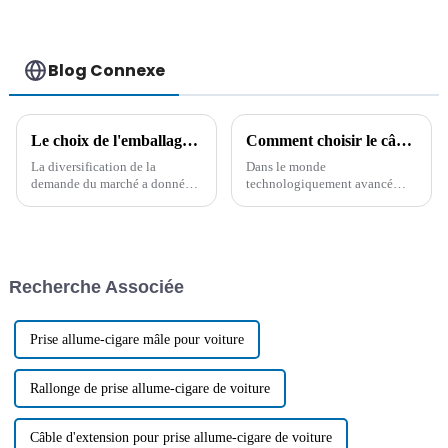
Blog Connexe
Le choix de l'emballage des câbles : pour répondre aux diverses demandes des consommateurs
Comment choisir le câble USB : un guide complet
La diversification de la
Dans le monde
demande du marché a donné
technologiquement avancé
naissance à diverses tendances
d'aujourd'hui, il est essentiel de
en matière d'emballage de
comprendre le type de câble
câbles. En tant qu'entreprise
adapté à chaque application.
spécialisée dans la production
Face à la multitude de câbles
de câbles CC, CA et de
disponibles sur le marché, il
Recherche Associée
transmission de données…
peut être difficile de choisir…
Prise allume-cigare mâle pour voiture
Rallonge de prise allume-cigare de voiture
Câble d'extension pour prise allume-cigare de voiture