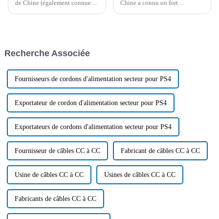
de Chine (également connue
Chine a connu un fort
sous le nom de Foire de
développement. Au premier
Canton) se tiendra à
trimestre, le volume des
Guangzhou du 15 avril au 5
importations et des
mai 2024, marquant une étape
exportations de marchandises a
importante dans le commerce
atteint un nouveau record,
Recherche Associée
international...
dépassant les 10 000 milliards
de yuans. Parmi ces
exportations, on compte
notamment les produits de
Fournisseurs de cordons d'alimentation secteur pour PS4
câbles…
Exportateur de cordon d'alimentation secteur pour PS4
Exportateurs de cordons d'alimentation secteur pour PS4
Fournisseur de câbles CC à CC
Fabricant de câbles CC à CC
Usine de câbles CC à CC
Usines de câbles CC à CC
Fabricants de câbles CC à CC