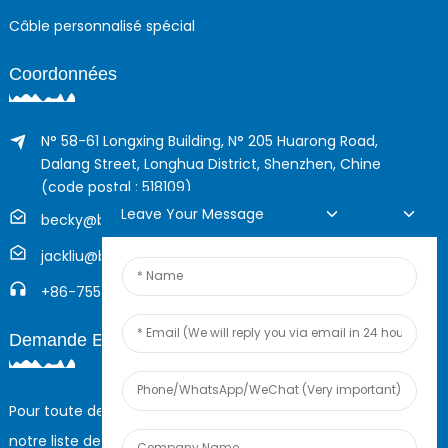
Câble personnalisé spécial
Coordonnées
N° 58-61 Longxing Building, N° 205 Huarong Road,
Dalang Street, Longhua District, Shenzhen, Chine
(code postal : 518109)
Leave Your Message
becky@boyingcable.com
jackliu@boyingcable.com
+86-755-21014277
Demande En Ligne
Pour toute demande de renseignements sur nos produits ou
notre liste de prix, veuillez nous laisser votre e-mail et nous