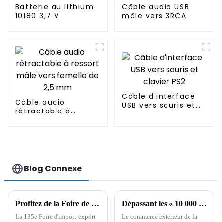
Batterie au lithium
Câble audio USB
10180 3,7 V
mâle vers 3RCA
Câble d'interface
Câble audio
USB vers souris et
rétractable à
clavier PS2
ressort mâle vers
femelle de 2,5 mm
Blog Connexe
Profitez de la Foire de Canton : le système d'approvisionnement stable et les solutions de matières premières de Boying
Dépassant les « 10 000 milliards », le taux de croissance du volume des importations et des exportations de la Chine au premier trimestre a atteint un nouveau sommet.
La 135e Foire d'import-export
Le commerce extérieur de la