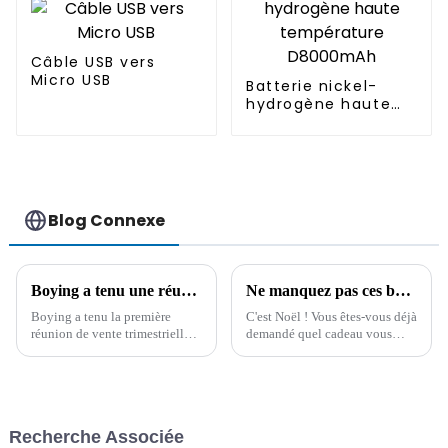
Câble USB vers
Micro USB
Batterie nickel-
hydrogène haute
température
D8000mAh
Blog Connexe
Boying a tenu une réunion de synthèse des ventes pour le premier trimestre 2024
Ne manquez pas ces bons articles comme cadeau de Noël !
Boying a tenu la première
C'est Noël ! Vous êtes-vous déjà
réunion de vente trimestrielle
demandé quel cadeau vous
pour résumer l'expérience
offrir ? Voici nos
passée et a déterminé que le fil
recommandations. Tous les
CA, le fil CC, le fil de
articles listés ci-dessous sont
transmission de données et
non seulement pratiques, mais
d'impression USB, le fil
aussi très jolis…
Recherche Associée
d'allume-cigare et le fil