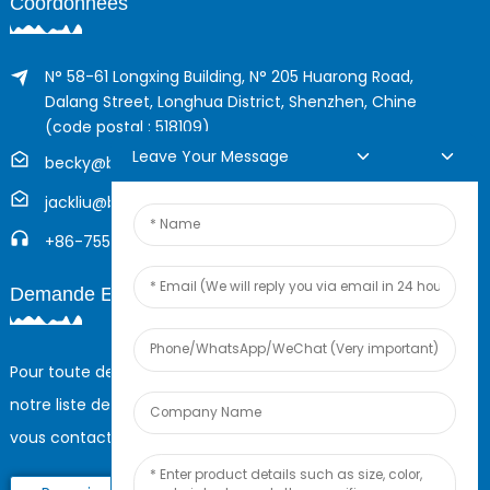
Coordonnées
N° 58-61 Longxing Building, N° 205 Huarong Road,
Dalang Street, Longhua District, Shenzhen, Chine
(code postal : 518109)
Leave Your Message
becky@boyingcable.com
jackliu@boyingcable.com
+86-755-21014277
Demande En Ligne
Pour toute demande de renseignements sur nos produits ou
notre liste de prix, veuillez nous laisser votre e-mail et nous
vous contacterons dans les 24 heures.