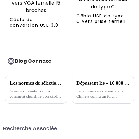
Câble USB de type
Câble de
C vers prise femelle
conversion USB 3.0
de type C
vers VGA femelle 15
broches
Blog Connexe
Les normes de sélection du câble allume-cigare de voiture et ses précautions d'utilisation
Dépassant les « 10 000 milliards », le taux de croissance du volume des importations et des exportations de la Chine au premier trimestre a atteint un nouveau sommet.
Si vous souhaitez savoir
Le commerce extérieur de la
comment choisir le bon câble
Chine a connu un fort
allume-cigare pour votre
développement. Au premier
voiture, cet article vous
trimestre, le volume des
propose quelques conseils. Il
importations et des
résume également les
exportations de marchandises a
problèmes courants aux États-
atteint un nouveau record,
Recherche Associée
Unis.
dépassant les 10 000 milliards
de yuans. Parmi ces
exportations, on compte