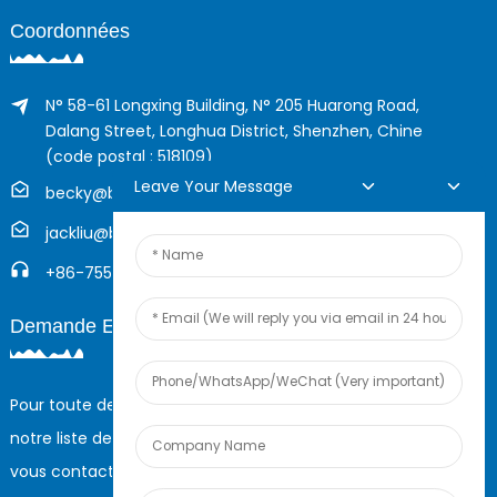
Coordonnées
N° 58-61 Longxing Building, N° 205 Huarong Road,
Dalang Street, Longhua District, Shenzhen, Chine
(code postal : 518109)
Leave Your Message
becky@boyingcable.com
jackliu@boyingcable.com
+86-755-21014277
Demande En Ligne
Pour toute demande de renseignements sur nos produits ou
notre liste de prix, veuillez nous laisser votre e-mail et nous
vous contacterons dans les 24 heures.