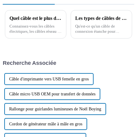
Quel câble est le plus durable ? Il est important de connaître à l'avance les connaissances d'un professionnel !
Les types de câbles de connexion étanches pour produits d'éclairage et leur application
Connaissez-vous les câbles
Qu'est-ce qu'un câble de
électriques, les câbles réseau et
connexion étanche pour
les câbles pour véhicules ?
éclairage ? Quels sont les
Vous hésitez encore à choisir
différents types ? Quelles sont
un câble ? Pour comprendre les
ses applications et ses
facteurs clés de l'achat de
tendances futures ? Cet article
câbles et obtenir des conseils
se concentre sur le câble de
Recherche Associée
professionnels…
connexion étanche pour
éclairage…
Câble d'imprimante vers USB femelle en gros
Câble micro USB OEM pour transfert de données
Rallonge pour guirlandes lumineuses de Noël Boying
Cordon de générateur mâle à mâle en gros