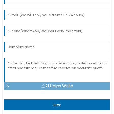
AI Helps Write
Send