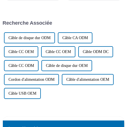
et d'autres produits de câbles de
Vous hésitez encore à choisir
Boying Company, afin de
un câble ? Pour comprendre les
garantir la qualité et le service
facteurs clés de l'achat de
des produits, le 1er mars, la
câbles et obtenir des conseils
Recherche Associée
société a tenu...
professionnels…
Câble de disque dur ODM
Câble CA ODM
Câble CC OEM
Câble CC OEM
Câble ODM DC
Câble CC ODM
Câble de disque dur OEM
Cordon d'alimentation ODM
Câble d'alimentation OEM
Câble USB OEM