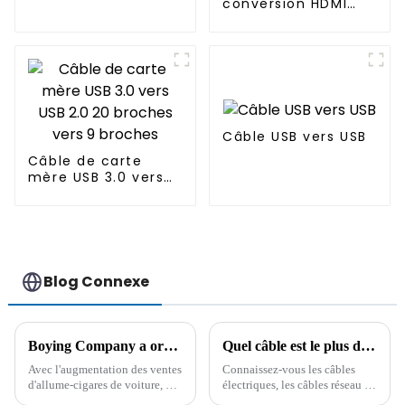
conversion HDMI
mâle vers VGA mâle
15 broches
Câble USB vers USB
Câble de carte
mère USB 3.0 vers
USB 2.0 20 broches
vers 9 broches
Blog Connexe
Boying Company a organisé une réunion de gestion de la qualité pour souligner les avantages de qualité des produits de câble
Quel câble est le plus durable ? Il est important de connaître à l'avance les connaissances d'un professionnel !
Avec l'augmentation des ventes
Connaissez-vous les câbles
d'allume-cigares de voiture, de
électriques, les câbles réseau et
câbles d'impression de données
les câbles pour véhicules ?